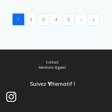
1
2
3
4
5
›
»
Contact
Mentions légales
Suivez ∀lternatif !