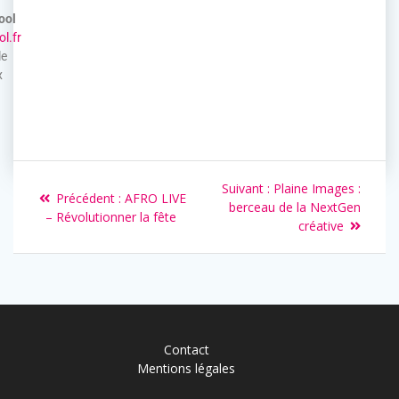
ool
l.fr
le
x
Suivant :
Plaine Images :
Précédent :
AFRO LIVE
berceau de la NextGen
– Révolutionner la fête
créative
Contact
Mentions légales