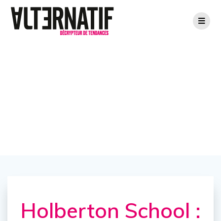
Holberton School
: Ctrl + Alt + RBX
Holberton School :