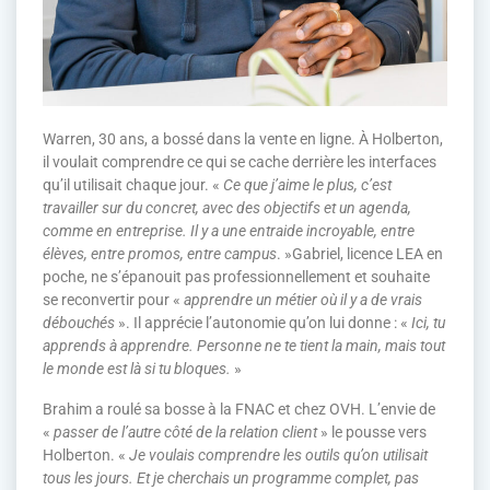
Warren, 30 ans, a bossé dans la vente en ligne. À Holberton,
il voulait comprendre ce qui se cache derrière les interfaces
qu’il utilisait chaque jour. «
Ce que j’aime le plus, c’est
travailler sur du concret, avec des objectifs et un agenda,
comme en entreprise. Il y a une entraide incroyable, entre
élèves, entre promos, entre campus
. »Gabriel, licence LEA en
poche, ne s’épanouit pas professionnellement et souhaite
se reconvertir pour «
apprendre un métier où il y a de vrais
débouchés
». Il apprécie l’autonomie qu’on lui donne : «
Ici, tu
apprends à apprendre. Personne ne te tient la main, mais tout
le monde est là si tu bloques.
»
Brahim a roulé sa bosse à la FNAC et chez OVH. L’envie de
«
passer de l’autre côté de la relation client
» le pousse vers
Holberton. «
Je voulais comprendre les outils qu’on utilisait
tous les jours. Et je cherchais un programme complet, pas