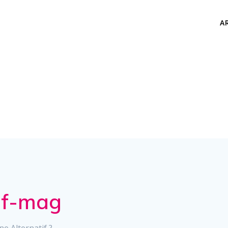
A
if-mag