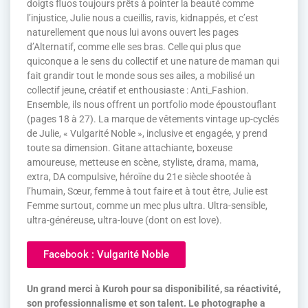
doigts fluos toujours prêts à pointer la beauté comme
l’injustice, Julie nous a cueillis, ravis, kidnappés, et c’est
naturellement que nous lui avons ouvert les pages
d’Alternatif, comme elle ses bras. Celle qui plus que
quiconque a le sens du collectif et une nature de maman qui
fait grandir tout le monde sous ses ailes, a mobilisé un
collectif jeune, créatif et enthousiaste : Anti_Fashion.
Ensemble, ils nous offrent un portfolio mode époustouflant
(pages 18 à 27). La marque de vêtements vintage up-cyclés
de Julie, « Vulgarité Noble », inclusive et engagée, y prend
toute sa dimension. Gitane attachiante, boxeuse
amoureuse, metteuse en scène, styliste, drama, mama,
extra, DA compulsive, héroïne du 21e siècle shootée à
l’humain, Sœur, femme à tout faire et à tout être, Julie est
Femme surtout, comme un mec plus ultra. Ultra-sensible,
ultra-généreuse, ultra-louve (dont on est love).
Facebook : Vulgarité Noble
Un grand merci à Kuroh pour sa disponibilité, sa réactivité,
son professionnalisme et son talent. Le photographe a