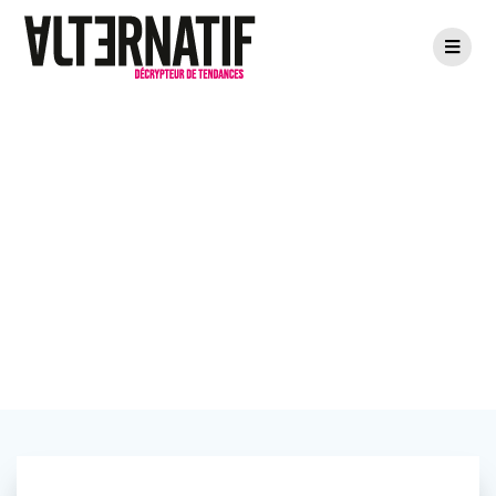
Il était une fois…
Vulgarité noble X
Anti_Fashion