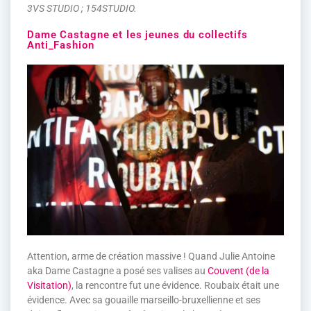
3VS STUDIO ; 154STUDIO.
Dame Castagne et les jeunes du collectifs
Anti_Fashion
Attention, arme de création massive ! Quand Julie Antoine
aka Dame Castagne a posé ses valises au
Couvent (de la
Visitation)
, la rencontre fut une évidence. Roubaix était une
évidence. Avec sa gouaille marseillo-bruxellienne et ses