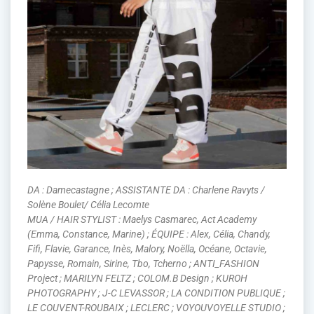
DA : Damecastagne ; ASSISTANTE DA : Charlene Ravyts /
Solène Boulet/ Célia Lecomte
MUA / HAIR STYLIST : Maelys Casmarec, Act Academy
(Emma, Constance, Marine) ; ÉQUIPE : Alex, Célia, Chandy,
Fifi, Flavie, Garance, Inès, Malory, Noëlla, Océane, Octavie,
Papysse, Romain, Sirine, Tbo, Tcherno ; ANTI_FASHION
Project ; MARILYN FELTZ ; COLOM.B Design ; KUROH
PHOTOGRAPHY ; J-C LEVASSOR ; LA CONDITION PUBLIQUE ;
LE COUVENT-ROUBAIX ; LECLERC ; VOYOUVOYELLE STUDIO ;