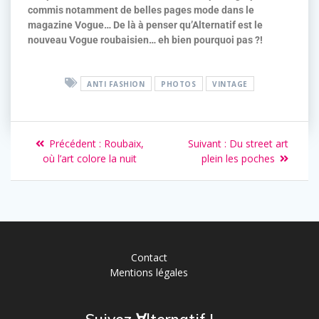
commis notamment de belles pages mode dans le
magazine Vogue… De là à penser qu’Alternatif est le
nouveau Vogue roubaisien… eh bien pourquoi pas ?!
ANTI FASHION
PHOTOS
VINTAGE
Précédent :
Roubaix,
Suivant :
Du street art
où l’art colore la nuit
plein les poches
Contact
Mentions légales