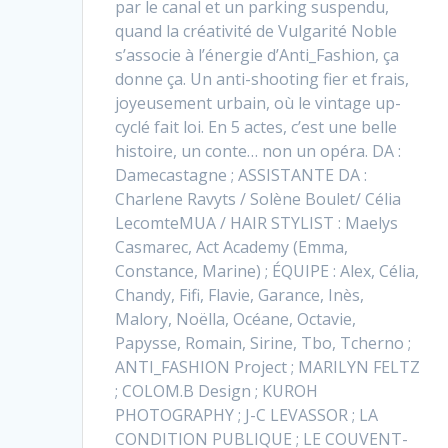
par le canal et un parking suspendu,
quand la créativité de Vulgarité Noble
s’associe à l’énergie d’Anti_Fashion, ça
donne ça. Un anti-shooting fier et frais,
joyeusement urbain, où le vintage up-
cyclé fait loi. En 5 actes, c’est une belle
histoire, un conte… non un opéra. DA :
Damecastagne ; ASSISTANTE DA :
Charlene Ravyts / Solène Boulet/ Célia
LecomteMUA / HAIR STYLIST : Maelys
Casmarec, Act Academy (Emma,
Constance, Marine) ; ÉQUIPE : Alex, Célia,
Chandy, Fifi, Flavie, Garance, Inès,
Malory, Noëlla, Océane, Octavie,
Papysse, Romain, Sirine, Tbo, Tcherno ;
ANTI_FASHION Project ; MARILYN FELTZ
; COLOM.B Design ; KUROH
PHOTOGRAPHY ; J-C LEVASSOR ; LA
CONDITION PUBLIQUE ; LE COUVENT-