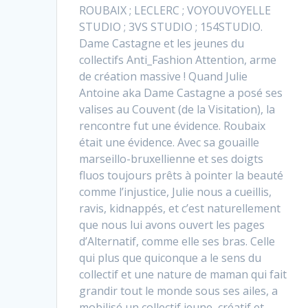
ROUBAIX ; LECLERC ; VOYOUVOYELLE
STUDIO ; 3VS STUDIO ; 154STUDIO.
Dame Castagne et les jeunes du
collectifs Anti_Fashion Attention, arme
de création massive ! Quand Julie
Antoine aka Dame Castagne a posé ses
valises au Couvent (de la Visitation), la
rencontre fut une évidence. Roubaix
était une évidence. Avec sa gouaille
marseillo-bruxellienne et ses doigts
fluos toujours prêts à pointer la beauté
comme l’injustice, Julie nous a cueillis,
ravis, kidnappés, et c’est naturellement
que nous lui avons ouvert les pages
d’Alternatif, comme elle ses bras. Celle
qui plus que quiconque a le sens du
collectif et une nature de maman qui fait
grandir tout le monde sous ses ailes, a
mobilisé un collectif jeune, créatif et