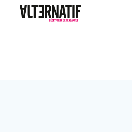
Passer
au
contenu
Étiquette :
Ant