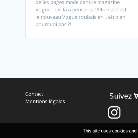
belles pages mode dans le magazine
Vogue… De là à penser qu’Alternatif est
le nouveau Vogue roubaisien… eh bien
pourquoi pas ?!
Contact
Suivez ∀
Mentions légales
This site uses cookies and 