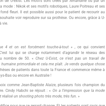
n de U-exist. Les motifs sont créés par Amandine ou par un
a mode : Nikok et ses motifs robotiques, Laure Poitreau et ses
ond fleuri. Il est possible aussi pour le patient de recourir au
 souhaite voir reproduire sur sa prothèse. Ou encore, grâce à U-
 vie.
ue 4 et on est forcément touche-à-tout »
, ce qui convient
C’est lui qui se charge notamment d’agrandir le réseau des
à au nombre de 50. «
Chez U-Exist, ce n’est pas un travail de
 humaine primordiale et cela me plaît. Je vends quelque chose
rothèses de patients dans toute la France et commence même à
Pays-Bas ou encore en Australie !
oix comme Jean-Baptiste Alaize, plusieurs fois champion du
re. Cindy Habchi se réjouit : «
On a l’impression que la mode
réalisé un shooting photo très mode, très fun.
»
l’édifice pour que ce regard change. Et les patients sont ravis que