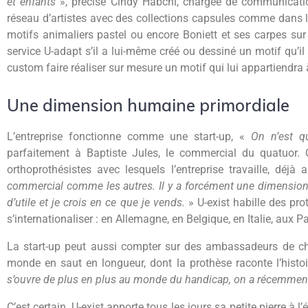
et enfants
», précise Cindy Habchi, chargée de communicatio
réseau d’artistes avec des collections capsules comme dans l
motifs animaliers pastel ou encore Boniett et ses carpes sur f
service U-adapt s’il a lui-même créé ou dessiné un motif qu’il
custom faire réaliser sur mesure un motif qui lui appartiendra à
Une dimension humaine primordiale
L’entreprise fonctionne comme une start-up, «
On n’est q
parfaitement à Baptiste Jules, le commercial du quatuor. 
orthoprothésistes avec lesquels l’entreprise travaille, déj
commercial comme les autres. Il y a forcément une dimension
d’utile et je crois en ce que je vends.
» U-exist habille des p
s’internationaliser : en Allemagne, en Belgique, en Italie, aux 
La start-up peut aussi compter sur des ambassadeurs de ch
monde en saut en longueur, dont la prothèse raconte l’histoi
s’ouvre de plus en plus au monde du handicap, on a récemment 
C’est certain, U-exist apporte tous les jours sa petite pierre à 