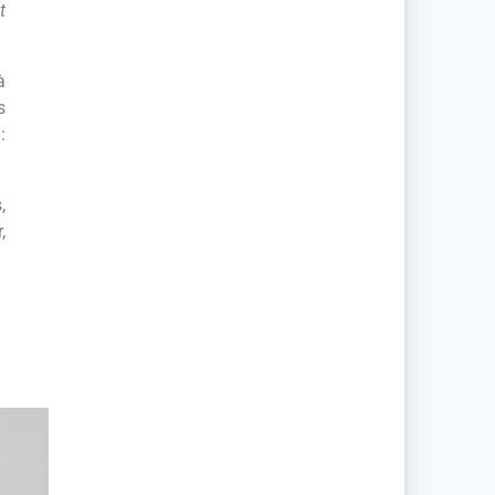
t
à
s
:
,
,