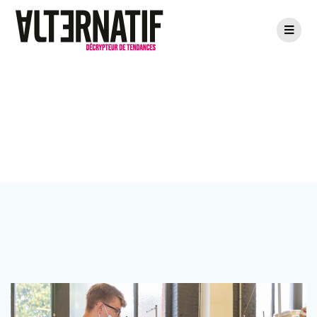
Passer
au
contenu
Étiquette :
mode