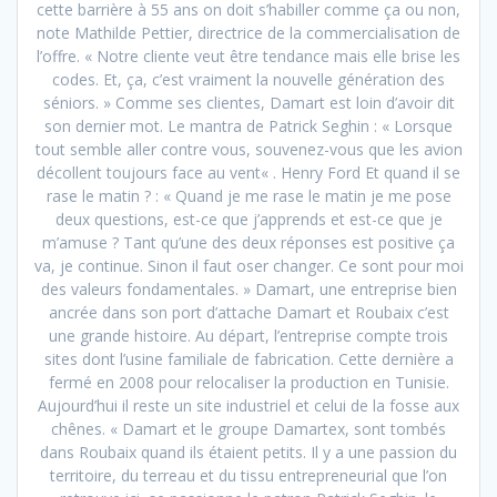
cette barrière à 55 ans on doit s’habiller comme ça ou non,
note Mathilde Pettier, directrice de la commercialisation de
l’offre. « Notre cliente veut être tendance mais elle brise les
codes. Et, ça, c’est vraiment la nouvelle génération des
séniors. » Comme ses clientes, Damart est loin d’avoir dit
son dernier mot. Le mantra de Patrick Seghin : « Lorsque
tout semble aller contre vous, souvenez-vous que les avion
décollent toujours face au vent« . Henry Ford Et quand il se
rase le matin ? : « Quand je me rase le matin je me pose
deux questions, est-ce que j’apprends et est-ce que je
m’amuse ? Tant qu’une des deux réponses est positive ça
va, je continue. Sinon il faut oser changer. Ce sont pour moi
des valeurs fondamentales. » Damart, une entreprise bien
ancrée dans son port d’attache Damart et Roubaix c’est
une grande histoire. Au départ, l’entreprise compte trois
sites dont l’usine familiale de fabrication. Cette dernière a
fermé en 2008 pour relocaliser la production en Tunisie.
Aujourd’hui il reste un site industriel et celui de la fosse aux
chênes. « Damart et le groupe Damartex, sont tombés
dans Roubaix quand ils étaient petits. Il y a une passion du
territoire, du terreau et du tissu entrepreneurial que l’on