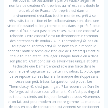
retrouve ici, se passionne le patron Patrick Seghin. le
nombre de créateur d’entreprises au m² est sans doute le
plus élevé de France. L’entreprise est dans un
environnement créatif,où tout le monde est prêt à se
réinvestir. La direction et les collaborateurs sont dans une
vision d’industriel au long terme et pas dans le profit à court
terme. Il faut savoir passer les crises, avoir une capacité à
rebondir. Cette capacité c’est un dénominateur commun
des entreprises de Roubaix. » Le Thermolactyl ©, pas du
tout placide Thermolactyl ©, ce nom tout le monde le
connaît : matière technique iconique de Damart qui tient au
chaud tout en étant ultra léger. Chaque famille en a dans
son placard. C’est donc sur ce savoir-faire unique et cette
technicité que Damart entend être une force dans le
commerce et capitaliser sur cette innovation. Et plutôt que
de se reposer sur ses lauriers, la marque développe sans
cesse son petit trésor. La question qui pique : Les
Thermolactyl ©, c’est pas ringard ? La réponse de Danièle
Delforge, acheteuse sous-vêtement : Ce n’est pas ringard
du tout, les clients ont toujours besoin de sous-vêtements
et on fait tout pour moderniser notre gamme. La marque a
de plus en plus de concurrents qui viennent se positionner