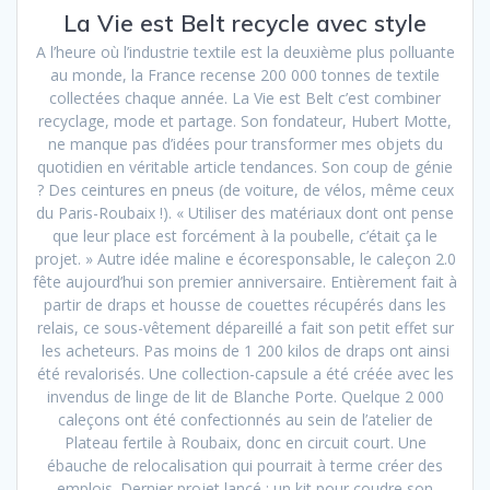
La Vie est Belt recycle avec style
A l’heure où l’industrie textile est la deuxième plus polluante
au monde, la France recense 200 000 tonnes de textile
collectées chaque année. La Vie est Belt c’est combiner
recyclage, mode et partage. Son fondateur, Hubert Motte,
ne manque pas d’idées pour transformer mes objets du
quotidien en véritable article tendances. Son coup de génie
? Des ceintures en pneus (de voiture, de vélos, même ceux
du Paris-Roubaix !). « Utiliser des matériaux dont ont pense
que leur place est forcément à la poubelle, c’était ça le
projet. » Autre idée maline e écoresponsable, le caleçon 2.0
fête aujourd’hui son premier anniversaire. Entièrement fait à
partir de draps et housse de couettes récupérés dans les
relais, ce sous-vêtement dépareillé a fait son petit effet sur
les acheteurs. Pas moins de 1 200 kilos de draps ont ainsi
été revalorisés. Une collection-capsule a été créée avec les
invendus de linge de lit de Blanche Porte. Quelque 2 000
caleçons ont été confectionnés au sein de l’atelier de
Plateau fertile à Roubaix, donc en circuit court. Une
ébauche de relocalisation qui pourrait à terme créer des
emplois. Dernier projet lancé : un kit pour coudre son