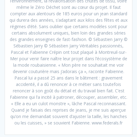
l’environnement, la revalorisation des chutes de tissu, voire
même le Zéro Déchet sont au cœur du projet. Il faut
compter aux alentours de 185 euros pour un jean standard
qui durera des années, s’adaptant aux kilos des fêtes et aux
régimes d’été. Sans oublier que certains modèles sont pour
certains absolument uniques, bien loin des grandes séries
des grandes enseignes de fast-fashion. © Sébastien Jarry ©
Sébastien Jarry © Sébastien Jarry Véritables passionnés,
Pascal et Fabienne Crépin ont tout plaqué à Montreuil-sur-
Mer pour venir faire naître leur projet dans l’écosystème de
la mode roubaisienne. « Mon père ne souhaitait me voir
devenir couturière mais j’adorais ça », raconte Fabienne.
Pascal lui a passé 25 ans dans le bâtiment : gravement
accidenté, il a dû renoncer à ce métier sans toutefois
renoncer à son goût du détail et du travail bien fait. C’est
Fabienne qui l’a incité à patroner, découper, assembler, etc.
« Elle a eu un culot monstre », lâche Pascal reconnaissant.
Quand je faisais des reprises de jeans, je me suis aperçue
qu’on me demandait souvent d’ajuster la taille, les hanches
ou les cuisses, » se souvient Fabienne. www.federals.fr