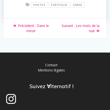
PHOTOS
PORTFOLIO
URBEX
Navigation
Article
Article
Précédent :
Dans le
Suivant :
Les mots de la
de
précédent
suivant
miroir
nuit
:
:
l’article
Contact
Mentions légales
Suivez ∀lternatif !