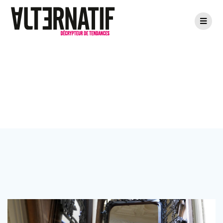
Passer
au
contenu
Étiquette :
urbex