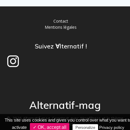
Contact
Mentions légales
Suivez ∀lternatif !
Alternatif-mag
© 2026 Alternatif-mag. Construit avec WordPress et le
thème
This site uses cookies and gives you control over what you want t
Mesmerize
activate
✓ OK, accept all
Privacy policy
Personalize