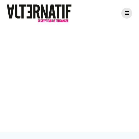
Ceci n’est pas une
boulangerie…
mais bien plus
encore !