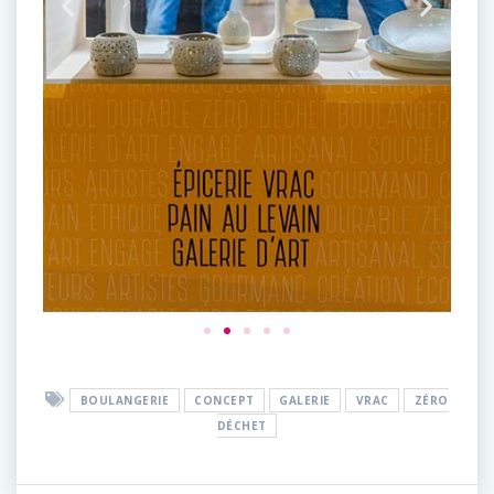
BOULANGERIE
CONCEPT
GALERIE
VRAC
ZÉRO
DÉCHET