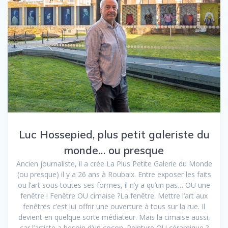
Luc Hossepied, plus petit galeriste du
monde… ou presque
Ancien journaliste, il a crée La Plus Petite Galerie du Monde
(ou presque) il y a 26 ans à Roubaix. Entre exposer les faits
ou l’art sous toutes ses formes, il n’y a qu’un pas… OU une
fenêtre ! Fenêtre OU cimaise ?La fenêtre. Mettre l’art aux
fenêtres c’est lui offrir une ouverture à tous sur la rue. Il
devient en quelque sorte médiateur. Mais la cimaise aussi,
car l’artiste a besoin d’un cocon. Peinture OU céramique ?