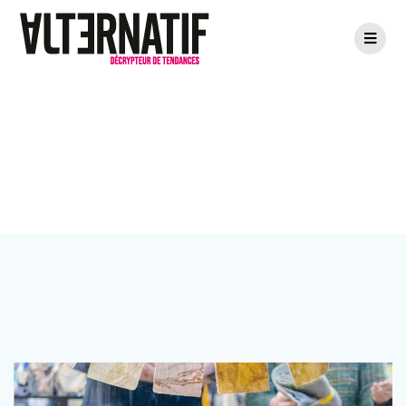
Passer
au
contenu
Étiquette :
Galerie