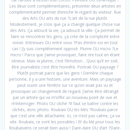
Les deux sont complémentaires, présenter deux artistes en
complémentarité permet d’enrichir le regard du visiteur. Rue
des Arts OU arts de rue ?L’art de la rue plutôt.
Modestement, je crois que ça a changé quelque chose rue
des Arts. Ça adoucit la vie, ça adoucit la ville. Ça permet de
faire se rencontrer les gens, ça crée de la complicité entre
voisin. Entrevues OU entre vous ?Pas d’entre-soi en tout
cas ! J’y suis complétement opposé. Plume OU micro ?Le
micro ! Parce que j’aime provoquer, faire rire tout en étant
sérieux. Mais la plume, c’est l’émotion… Quoi qu’il en soit,
être journaliste c’est être honnête. Portrait OU paysage ?
Plutôt portrait parce que les gens ! Derrière chaque
personne, il y a une histoire, une aventure. Mais un paysage
peut ouvrir une fenêtre sur ce qu’on avait pas vu et
provoquer un changement de regard. J’aime être dérangé
par un artiste qui va m’offrir un nouveau point de vue et
m’interroger. Photo OU cliché ?Il faut se battre contre les
clichés, donc photo. Roubaix OU les blés ?Roubaix parce
que c’est une ville attachante. Ici, ce n’est pas calme, ça va
vite. Roubaix, ce sont les possibles ! Et du blé pour tous les
Roubaisiens ce serait bien aussi ! Dare-dare OU d’art ?Dare-