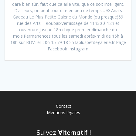
dare bien sûr, faut que ça aille vite, que ce soit intelligent.
D’ailleurs, on peut tout dire en peu de temps… © Anaïs
Gadeau Le Plus Petite Galerie du Monde (ou presque)69
rue des Arts – RoubaixVernissage de 11h30 à 12h et
ouverture jusque 18h chque premier dimanche du
mois.Permanences tous les samedi après-midi de 15h à
18h sur RDVTél. : 06 15 79 18 25 lapluspetitegalerie.fr Page
Facebook Instagram
Contact
Mentions légales
Suivez ∀lternatif !