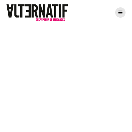
3 questions à
Maxime Piquette,
CEO & co-
fondateur de
Ausha