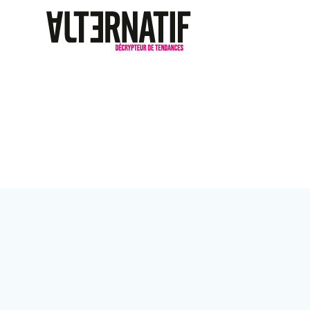
Passer
au
contenu
Étiquette :
po