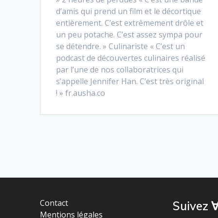
d’amis qui prend un film et le décortique
entièrement. C’est extrêmement drôle et
un peu potache. C’est assez sympa pour
se détendre. » Culinariste « C’est un
podcast de découvertes culinaires réalisé
par l’une de nos collaboratrices qui
s’appelle Jennifer Han. C’est très original
! » fr.ausha.co
Contact
Suivez ∀
Mentions légales