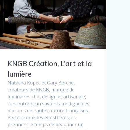
KNGB Création, L’art et la
lumière
Natacha Kopec et Gary Berche,
créateurs de KNGB, marque de
luminaires chic, design et artisanale,
concentrent un savoir-faire digne des
maisons de haute couture françaises.
Perfectionnistes et esthètes, ils
prennent le temps de peaufiner un