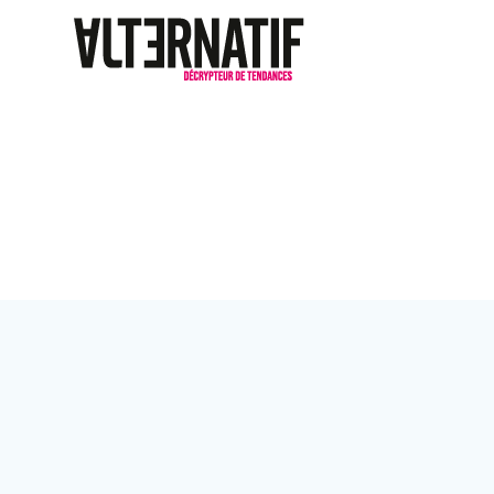
Passer
au
contenu
Étiquette :
De