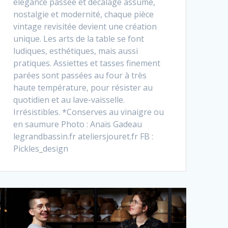
élégance passée et décalage assumé,
nostalgie et modernité, chaque pièce
vintage revisitée devient une création
unique. Les arts de la table se font
ludiques, esthétiques, mais aussi
pratiques. Assiettes et tasses finement
parées sont passées au four à très
haute température, pour résister au
quotidien et au lave-vaisselle.
Irrésistibles. *Conserves au vinaigre ou
en saumure Photo : Anaïs Gadeau
legrandbassin.fr ateliersjouret.fr FB :
Pickles_design