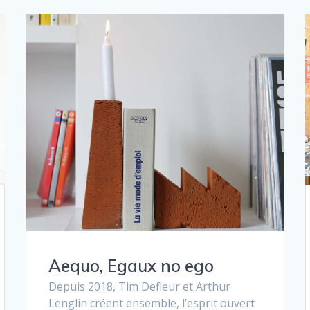
Aequo, Egaux no ego
Depuis 2018, Tim Defleur et Arthur
Lenglin créent ensemble, l’esprit ouvert