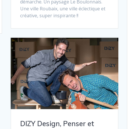
démarche. Un paysage Le Boulonnais.
Une ville Roubaix, une ville éclectique et
créative, super inspirante !!
DIZY Design, Penser et