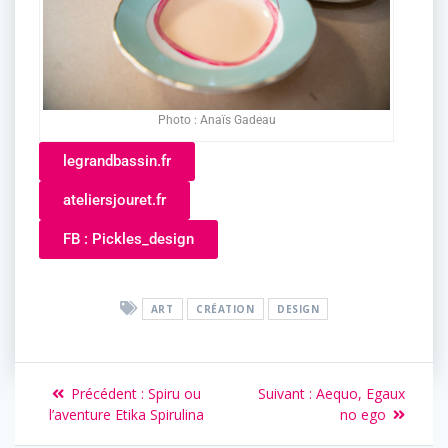
Photo : Anaïs Gadeau
legrandbassin.fr
ateliersjouret.fr
FB : Pickles_design
ART
CRÉATION
DESIGN
Précédent :
Spiru ou
Suivant :
Aequo, Egaux
l’aventure Etika Spirulina
no ego