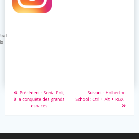
éral
ix
Précédent :
Sonia Poli,
Suivant :
Holberton
à la conquête des grands
School : Ctrl + Alt + RBX
espaces