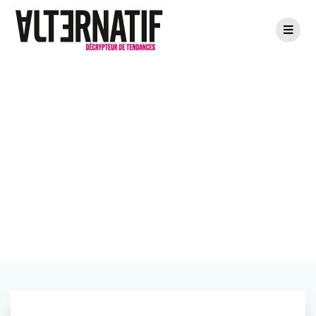
Reyouzz :
Collecté, réparé,
vendu en boucle