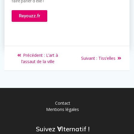
faire parler d’elle !
Reyouzz.fr
Précédent :
L’art à
Suivant :
Tiss’elles
l’assaut de la ville
Contact
Mentions légales
Suivez ∀lternatif !