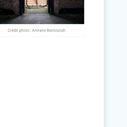
Crédit photo : Amrane Bentoutah