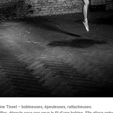
ne Tissel – bobineuses, épeuleuses, rattacheuses.
les, déroule sous nos yeux le fil d’une bobine. Elle glisse ent