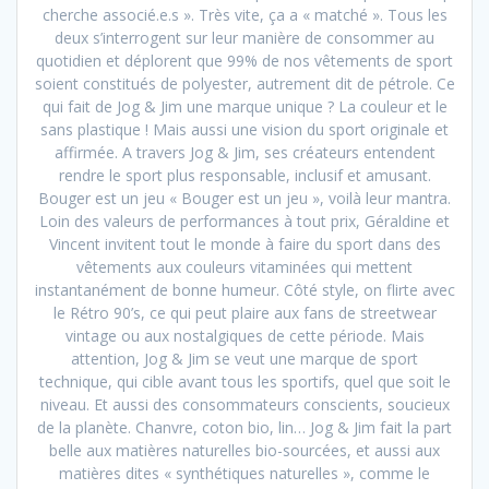
cherche associé.e.s ». Très vite, ça a « matché ». Tous les
deux s’interrogent sur leur manière de consommer au
quotidien et déplorent que 99% de nos vêtements de sport
soient constitués de polyester, autrement dit de pétrole. Ce
qui fait de Jog & Jim une marque unique ? La couleur et le
sans plastique ! Mais aussi une vision du sport originale et
affirmée. A travers Jog & Jim, ses créateurs entendent
rendre le sport plus responsable, inclusif et amusant.
Bouger est un jeu « Bouger est un jeu », voilà leur mantra.
Loin des valeurs de performances à tout prix, Géraldine et
Vincent invitent tout le monde à faire du sport dans des
vêtements aux couleurs vitaminées qui mettent
instantanément de bonne humeur. Côté style, on flirte avec
le Rétro 90’s, ce qui peut plaire aux fans de streetwear
vintage ou aux nostalgiques de cette période. Mais
attention, Jog & Jim se veut une marque de sport
technique, qui cible avant tous les sportifs, quel que soit le
niveau. Et aussi des consommateurs conscients, soucieux
de la planète. Chanvre, coton bio, lin… Jog & Jim fait la part
belle aux matières naturelles bio-sourcées, et aussi aux
matières dites « synthétiques naturelles », comme le