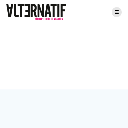
Passer
au
contenu
Catégorie :
Zéro
Déchet