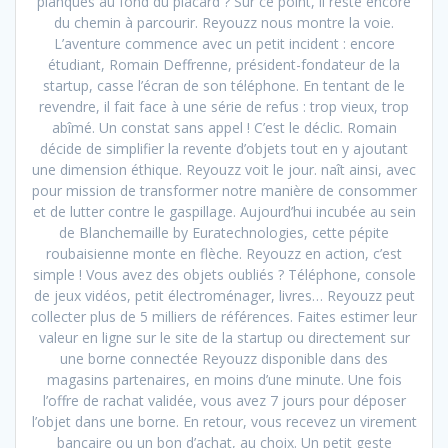
planqués au fond du placard ? Sur ce point, il reste encore
du chemin à parcourir. Reyouzz nous montre la voie.
L’aventure commence avec un petit incident : encore
étudiant, Romain Deffrenne, président-fondateur de la
startup, casse l’écran de son téléphone. En tentant de le
revendre, il fait face à une série de refus : trop vieux, trop
abîmé. Un constat sans appel ! C’est le déclic. Romain
décide de simplifier la revente d’objets tout en y ajoutant
une dimension éthique. Reyouzz voit le jour. naît ainsi, avec
pour mission de transformer notre manière de consommer
et de lutter contre le gaspillage. Aujourd’hui incubée au sein
de Blanchemaille by Euratechnologies, cette pépite
roubaisienne monte en flèche. Reyouzz en action, c’est
simple ! Vous avez des objets oubliés ? Téléphone, console
de jeux vidéos, petit électroménager, livres… Reyouzz peut
collecter plus de 5 milliers de références. Faites estimer leur
valeur en ligne sur le site de la startup ou directement sur
une borne connectée Reyouzz disponible dans des
magasins partenaires, en moins d’une minute. Une fois
l’offre de rachat validée, vous avez 7 jours pour déposer
l’objet dans une borne. En retour, vous recevez un virement
bancaire ou un bon d’achat, au choix. Un petit geste