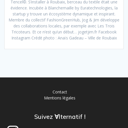
Tencel©. S’installer à Roubaix, berceau du textile était une
évidence. Incubée à Blanchemaille by Euratechnologies, la
startup y trouve un écosystème dynamique et inspirant.
Membre du collectif FashionGreenHub, Jog & Jim développe
des collaborations locales, par exemple avec Les Trois
Tricoteurs. Et ce n’est qu’un début… jogetjim.fr Facebook
Instagram Crédit photo : Anaïs Gadeau – Ville de Roubaix
Contact
Mentions légales
Suivez ∀lternatif !