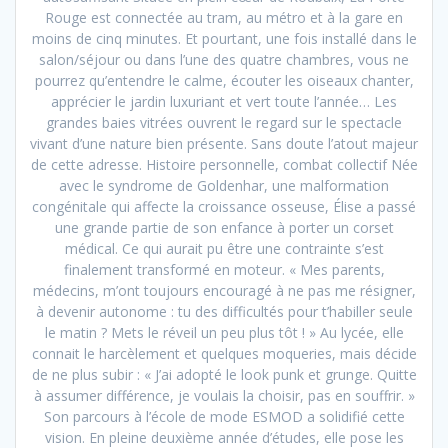
Rouge est connectée au tram, au métro et à la gare en
moins de cinq minutes. Et pourtant, une fois installé dans le
salon/séjour ou dans l’une des quatre chambres, vous ne
pourrez qu’entendre le calme, écouter les oiseaux chanter,
apprécier le jardin luxuriant et vert toute l’année… Les
grandes baies vitrées ouvrent le regard sur le spectacle
vivant d’une nature bien présente. Sans doute l’atout majeur
de cette adresse. Histoire personnelle, combat collectif Née
avec le syndrome de Goldenhar, une malformation
congénitale qui affecte la croissance osseuse, Élise a passé
une grande partie de son enfance à porter un corset
médical. Ce qui aurait pu être une contrainte s’est
finalement transformé en moteur. « Mes parents,
médecins, m’ont toujours encouragé à ne pas me résigner,
à devenir autonome : tu des difficultés pour t’habiller seule
le matin ? Mets le réveil un peu plus tôt ! » Au lycée, elle
connait le harcèlement et quelques moqueries, mais décide
de ne plus subir : « J’ai adopté le look punk et grunge. Quitte
à assumer différence, je voulais la choisir, pas en souffrir. »
Son parcours à l’école de mode ESMOD a solidifié cette
vision. En pleine deuxième année d’études, elle pose les