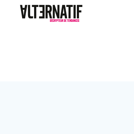
Passer
au
contenu
Catégorie :
Dé