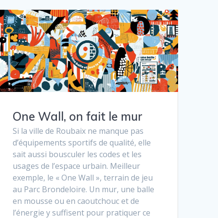
One Wall, on fait le mur
Si la ville de Roubaix ne manque pas
d’équipements sportifs de qualité, elle
sait aussi bousculer les codes et les
usages de l’espace urbain. Meilleur
exemple, le « One Wall », terrain de jeu
au Parc Brondeloire. Un mur, une balle
en mousse ou en caoutchouc et de
l’énergie y suffisent pour pratiquer ce