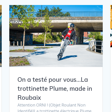
On a testé pour vous…La
trottinette Plume, made in
Roubaix
Attention ORNI ! (Objet Roulant Non
Identifié)La trottinette électrique Plume