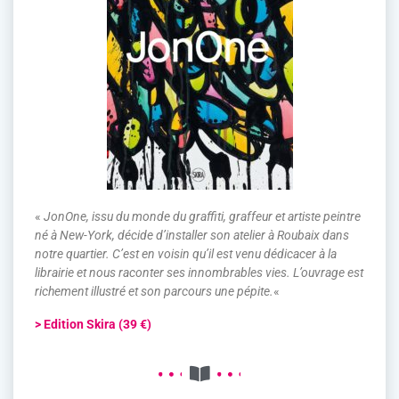
«
JonOne, issu du monde du graffiti, graffeur et artiste peintre
né à New-York, décide d’installer son atelier à Roubaix dans
notre quartier. C’est en voisin qu’il est venu dédicacer à la
librairie et nous raconter ses innombrables vies. L’ouvrage est
richement illustré et son parcours une pépite.
«
> Edition Skira (39 €)