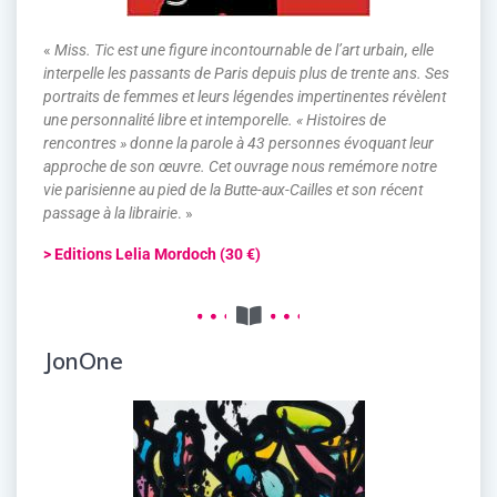
«
Miss. Tic est une figure incontournable de l’art urbain, elle
interpelle les passants de Paris depuis plus de trente ans. Ses
portraits de femmes et leurs légendes impertinentes révèlent
une personnalité libre et intemporelle. « Histoires de
rencontres » donne la parole à 43 personnes évoquant leur
approche de son œuvre. Cet ouvrage nous remémore notre
vie parisienne au pied de la Butte-aux-Cailles et son récent
passage à la librairie
. »
> Editions Lelia Mordoch (30 €)
JonOne