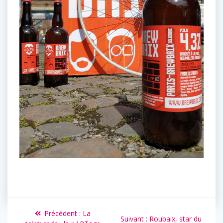
Précédent :
La
Suivant :
Roubaix, star du