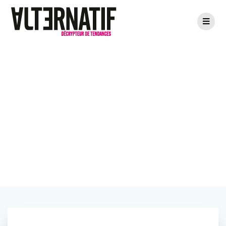
Brewbaix
brasseur d’idées
solidaires