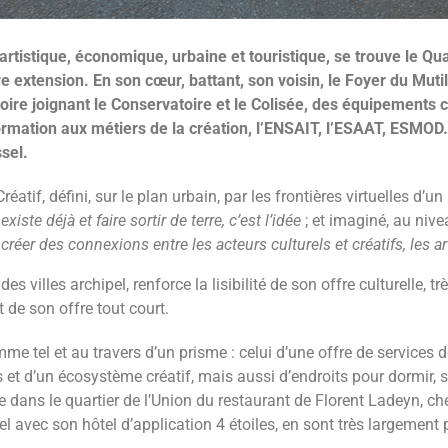
rtistique, économique, urbaine et touristique, se trouve le Qua
re extension. En son cœur, battant, son voisin, le Foyer du Mut
ectoire joignant le Conservatoire et le Colisée, des équipement
mation aux métiers de la création, l’ENSAIT, l’ESAAT, ESMOD… E
sel.
réatif, défini, sur le plan urbain, par les frontières virtuelles 
existe déjà et faire sortir de terre, c’est l’idée
; et imaginé, au ni
–
créer des connexions entre les acteurs culturels et créatifs, les art
 des villes archipel, renforce la lisibilité de son offre culturelle, 
 de son offre tout court.
mme tel et au travers d’un prisme : celui d’une offre de services
s et d’un écosystème créatif, mais aussi d’endroits pour dormir,
 dans le quartier de l’Union du restaurant de Florent Ladeyn, chef 
el avec son hôtel d’application 4 étoiles, en sont très largement 