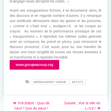
le langage visuel, décrypter les codes… »
Avant ses inaugurations fictives, il se documente alors, lit
des discours et en regarde nombre d’autres. Il y remarque
une similitude déroutante dans les gestes et les postures,
«
comme si c’était inné
», souligne-t-il, et les croque au
crayon. Au moment de la performance artistique de ces
« inaugurations », il reproduit ces mêmes codes gestuels
avec un comparse, les prend en photo, puis retranscrit le
discours prononcé. C’est aussi, pour lui, une manière de
laisser une trace tangible de toutes ces choses amenées à
se transformer et à rejoindre l’invisible.
www.groupeacoop.org
AMÉNAGEMENT URBAIN
ARTISTE
Précédent :
Quoi de
Suivant :
Voir la ville en
neuf ? Que du vieux !
L.I.V.E !