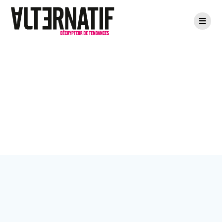
Passer
au
contenu
Étiquette :
streetwear