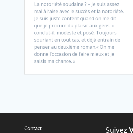
La notoriété soudaine ? « Je suis assez
mal à l’aise avec le succès et la notoriété.
Je suis juste content quand on me dit
que je procure du plaisir aux gens. »
conclut-il, modeste et posé. Toujours
souriant en tout cas, et déjà entrain de
penser au deuxième roman.« On me
donne l’occasion de faire mieux et je
saisis ma chance. »
Contact
Suivez ∀