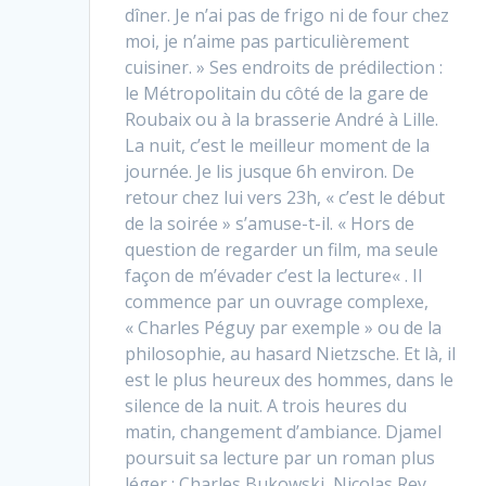
dîner. Je n’ai pas de frigo ni de four chez
moi, je n’aime pas particulièrement
cuisiner. » Ses endroits de prédilection :
le Métropolitain du côté de la gare de
Roubaix ou à la brasserie André à Lille.
La nuit, c’est le meilleur moment de la
journée. Je lis jusque 6h environ. De
retour chez lui vers 23h, « c’est le début
de la soirée » s’amuse-t-il. « Hors de
question de regarder un film, ma seule
façon de m’évader c’est la lecture« . Il
commence par un ouvrage complexe,
« Charles Péguy par exemple » ou de la
philosophie, au hasard Nietzsche. Et là, il
est le plus heureux des hommes, dans le
silence de la nuit. A trois heures du
matin, changement d’ambiance. Djamel
poursuit sa lecture par un roman plus
léger : Charles Bukowski, Nicolas Rey,