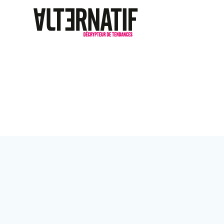
Passer
au
contenu
Étiquette :
rou