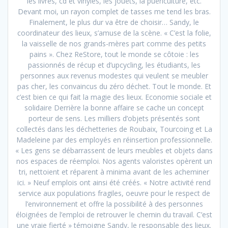
les livres, cd et vinyles, les jouets, la puériculture, etc.
Devant moi, un rayon complet de tasses me tend les bras.
Finalement, le plus dur va être de choisir… Sandy, le
coordinateur des lieux, s’amuse de la scène. « C’est la folie,
la vaisselle de nos grands-mères part comme des petits
pains ». Chez ReStore, tout le monde se côtoie : les
passionnés de récup et d’upcycling, les étudiants, les
personnes aux revenus modestes qui veulent se meubler
pas cher, les convaincus du zéro déchet. Tout le monde. Et
c’est bien ce qui fait la magie des lieux. Economie sociale et
solidaire Derrière la bonne affaire se cache un concept
porteur de sens. Les milliers d’objets présentés sont
collectés dans les déchetteries de Roubaix, Tourcoing et La
Madeleine par des employés en réinsertion professionnelle.
« Les gens se débarrassent de leurs meubles et objets dans
nos espaces de réemploi. Nos agents valoristes opèrent un
tri, nettoient et réparent à minima avant de les acheminer
ici. » Neuf emplois ont ainsi été créés. « Notre activité rend
service aux populations fragiles, oeuvre pour le respect de
l’environnement et offre la possibilité à des personnes
éloignées de l’emploi de retrouver le chemin du travail. C’est
une vraie fierté » témoigne Sandy, le responsable des lieux.