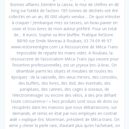
Bonnes affaires Derrière la caisse, le mur de chiffres en dit
long sur l’utilité de l’action. 185 tonnes de déchets ont été
collectés en un an, 80 000 objets vendus… De quoi m’inciter
à craquer ! J’embarque mes six tasses, un beau panier en
osier et trois livres de mon auteur préféré. Pour un total
de… 8 euros. Sophie va être bluffée. Pratique ReStore :
88/90 rue Emile Moreau à Roubaix, 03 74 09 49 97.
www.restoreenligne.com La Ressourcerie de Méca-Trans
Impossible de repartir les mains vides. A Roubaix, la
ressourcerie de l’association Méca-Trans (qui oeuvre pour
l’insertion professionnelle), est un joyeux bric-à-brac. On
déambule parmi les objets et meubles de toutes les
époques : de la vaisselle, des vieux miroirs, des consoles,
des buffets, des livres, des dvd, des éventails, des
parapluies, des cannes, des cages à oiseaux, de
l’électroménager ou encore des vélos, à des prix défiant
toute concurrence ! « Nos produits sont issus de dons ou
récupérés dans les maisons que nous débarrassons, sur
demande, et remis en état par nos employés en contrat
aidé » explique Eric Moerman, président de Méca-trans. On
aime y chiner la perle rare, d’autant plus qu’en l’achetant, on