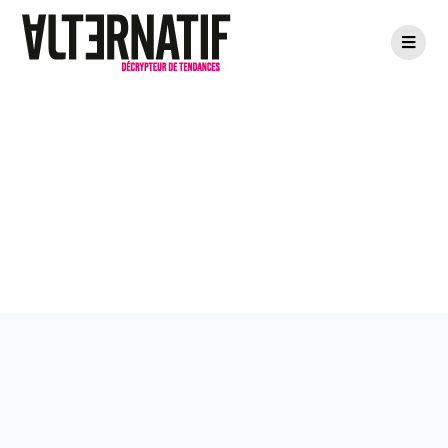
Passer
au
contenu
Étiquette :
recyclage