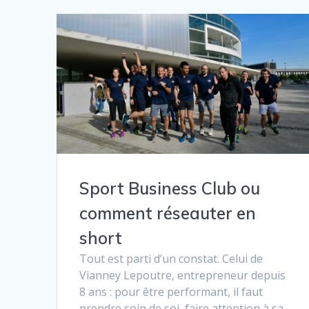
Sport Business Club ou
comment réseauter en
short
Tout est parti d’un constat. Celui de
Vianney Lepoutre, entrepreneur depuis
8 ans : pour être performant, il faut
prendre soin de soi, faire attention à sa