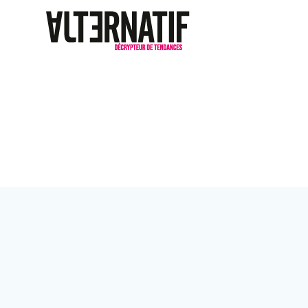
Passer
au
contenu
Étiquette :
ne