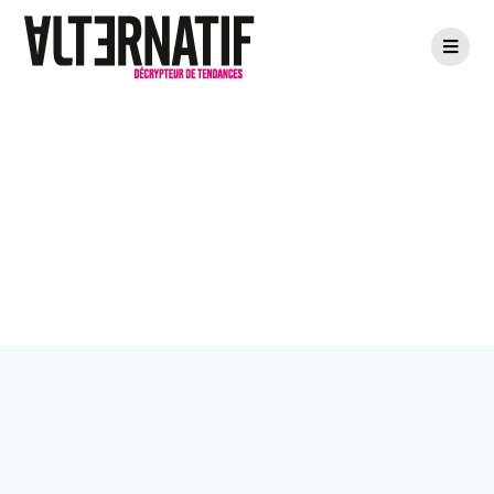
Passer
au
contenu
Étiquette :
inclusion