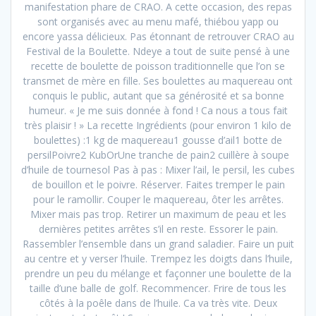
manifestation phare de CRAO. A cette occasion, des repas
sont organisés avec au menu mafé, thiébou yapp ou
encore yassa délicieux. Pas étonnant de retrouver CRAO au
Festival de la Boulette. Ndeye a tout de suite pensé à une
recette de boulette de poisson traditionnelle que l’on se
transmet de mère en fille. Ses boulettes au maquereau ont
conquis le public, autant que sa générosité et sa bonne
humeur. « Je me suis donnée à fond ! Ca nous a tous fait
très plaisir ! » La recette Ingrédients (pour environ 1 kilo de
boulettes) :1 kg de maquereau1 gousse d’ail1 botte de
persilPoivre2 KubOrUne tranche de pain2 cuillère à soupe
d’huile de tournesol Pas à pas : Mixer l’ail, le persil, les cubes
de bouillon et le poivre. Réserver. Faites tremper le pain
pour le ramollir. Couper le maquereau, ôter les arrêtes.
Mixer mais pas trop. Retirer un maximum de peau et les
dernières petites arrêtes s’il en reste. Essorer le pain.
Rassembler l’ensemble dans un grand saladier. Faire un puit
au centre et y verser l’huile. Trempez les doigts dans l’huile,
prendre un peu du mélange et façonner une boulette de la
taille d’une balle de golf. Recommencer. Frire de tous les
côtés à la poêle dans de l’huile. Ca va très vite. Deux