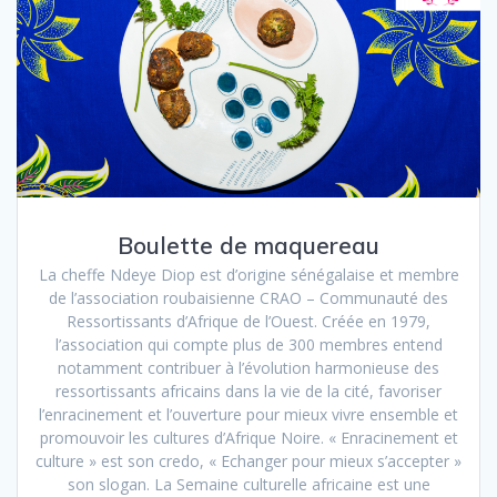
Boulette de maquereau
La cheffe Ndeye Diop est d’origine sénégalaise et membre
de l’association roubaisienne CRAO – Communauté des
Ressortissants d’Afrique de l’Ouest. Créée en 1979,
l’association qui compte plus de 300 membres entend
notamment contribuer à l’évolution harmonieuse des
ressortissants africains dans la vie de la cité, favoriser
l’enracinement et l’ouverture pour mieux vivre ensemble et
promouvoir les cultures d’Afrique Noire. « Enracinement et
culture » est son credo, « Echanger pour mieux s’accepter »
son slogan. La Semaine culturelle africaine est une