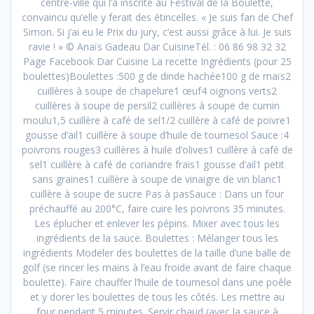
centre-ville qui l’a inscrite au Festival de la Boulette,
convaincu qu’elle y ferait des étincelles. « Je suis fan de Chef
Simon. Si j’ai eu le Prix du jury, c’est aussi grâce à lui. Je suis
ravie ! » © Anaïs Gadeau Dar CuisineTél. : 06 86 98 32 32
Page Facebook Dar Cuisine La recette Ingrédients (pour 25
boulettes)Boulettes :500 g de dinde hachée100 g de maïs2
cuillères à soupe de chapelure1 œuf4 oignons verts2
cuillères à soupe de persil2 cuillères à soupe de cumin
moulu1,5 cuillère à café de sel1/2 cuillère à café de poivre1
gousse d’ail1 cuillère à soupe d’huile de tournesol Sauce :4
poivrons rouges3 cuillères à huile d’olives1 cuillère à café de
sel1 cuillère à café de coriandre frais1 gousse d’ail1 petit
sans graines1 cuillère à soupe de vinaigre de vin blanc1
cuillère à soupe de sucre Pas à pasSauce : Dans un four
préchauffé au 200°C, faire cuire les poivrons 35 minutes.
Les éplucher et enlever les pépins. Mixer avec tous les
ingrédients de la sauce. Boulettes : Mélanger tous les
ingrédients Modeler des boulettes de la taille d’une balle de
golf (se rincer les mains à l’eau froide avant de faire chaque
boulette). Faire chauffer l’huile de tournesol dans une poêle
et y dorer les boulettes de tous les côtés. Les mettre au
four pendant 5 minutes. Servir chaud (avec la sauce à