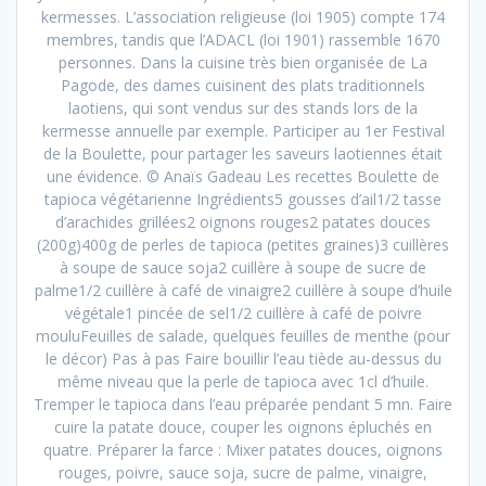
kermesses. L’association religieuse (loi 1905) compte 174
membres, tandis que l’ADACL (loi 1901) rassemble 1670
personnes. Dans la cuisine très bien organisée de La
Pagode, des dames cuisinent des plats traditionnels
laotiens, qui sont vendus sur des stands lors de la
kermesse annuelle par exemple. Participer au 1er Festival
de la Boulette, pour partager les saveurs laotiennes était
une évidence. © Anaïs Gadeau Les recettes Boulette de
tapioca végétarienne Ingrédients5 gousses d’ail1/2 tasse
d’arachides grillées2 oignons rouges2 patates douces
(200g)400g de perles de tapioca (petites graines)3 cuillères
à soupe de sauce soja2 cuillère à soupe de sucre de
palme1/2 cuillère à café de vinaigre2 cuillère à soupe d’huile
végétale1 pincée de sel1/2 cuillère à café de poivre
mouluFeuilles de salade, quelques feuilles de menthe (pour
le décor) Pas à pas Faire bouillir l’eau tiède au-dessus du
même niveau que la perle de tapioca avec 1cl d’huile.
Tremper le tapioca dans l’eau préparée pendant 5 mn. Faire
cuire la patate douce, couper les oignons épluchés en
quatre. Préparer la farce : Mixer patates douces, oignons
rouges, poivre, sauce soja, sucre de palme, vinaigre,