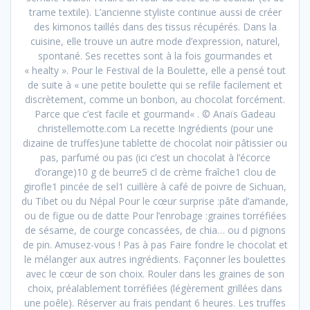
trame textile). L’ancienne styliste continue aussi de créer
des kimonos taillés dans des tissus récupérés. Dans la
cuisine, elle trouve un autre mode d’expression, naturel,
spontané. Ses recettes sont à la fois gourmandes et
« healty ». Pour le Festival de la Boulette, elle a pensé tout
de suite à « une petite boulette qui se refile facilement et
discrètement, comme un bonbon, au chocolat forcément.
Parce que c’est facile et gourmand« . © Anaïs Gadeau
christellemotte.com La recette Ingrédients (pour une
dizaine de truffes)une tablette de chocolat noir pâtissier ou
pas, parfumé ou pas (ici c’est un chocolat à l’écorce
d’orange)10 g de beurre5 cl de crème fraîche1 clou de
girofle1 pincée de sel1 cuillère à café de poivre de Sichuan,
du Tibet ou du Népal Pour le cœur surprise :pâte d’amande,
ou de figue ou de datte Pour l’enrobage :graines torréfiées
de sésame, de courge concassées, de chia… ou d pignons
de pin. Amusez-vous ! Pas à pas Faire fondre le chocolat et
le mélanger aux autres ingrédients. Façonner les boulettes
avec le cœur de son choix. Rouler dans les graines de son
choix, préalablement torréfiées (légèrement grillées dans
une poêle). Réserver au frais pendant 6 heures. Les truffes