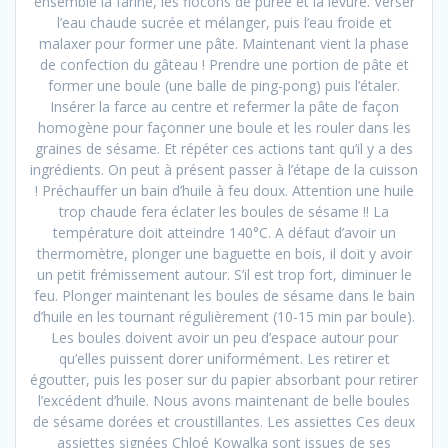
ensemble la farine, les flocons de purée et la levure. Verser
l’eau chaude sucrée et mélanger, puis l’eau froide et
malaxer pour former une pâte. Maintenant vient la phase
de confection du gâteau ! Prendre une portion de pâte et
former une boule (une balle de ping-pong) puis l’étaler.
Insérer la farce au centre et refermer la pâte de façon
homogène pour façonner une boule et les rouler dans les
graines de sésame. Et répéter ces actions tant qu’il y a des
ingrédients. On peut à présent passer à l’étape de la cuisson
! Préchauffer un bain d’huile à feu doux. Attention une huile
trop chaude fera éclater les boules de sésame !! La
température doit atteindre 140°C. A défaut d’avoir un
thermomètre, plonger une baguette en bois, il doit y avoir
un petit frémissement autour. S’il est trop fort, diminuer le
feu. Plonger maintenant les boules de sésame dans le bain
d’huile en les tournant régulièrement (10-15 min par boule).
Les boules doivent avoir un peu d’espace autour pour
qu’elles puissent dorer uniformément. Les retirer et
égoutter, puis les poser sur du papier absorbant pour retirer
l’excédent d’huile. Nous avons maintenant de belle boules
de sésame dorées et croustillantes. Les assiettes Ces deux
assiettes signées Chloé Kowalka sont issues de ses