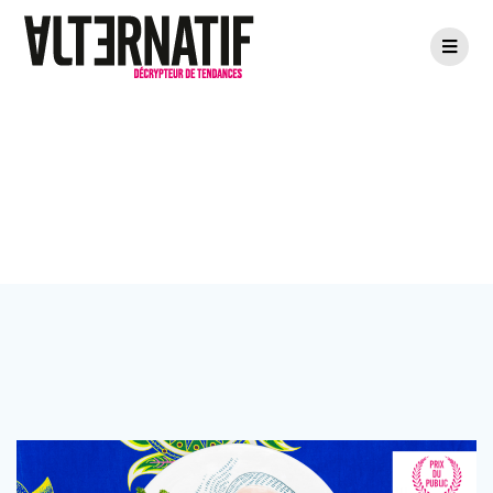
Passer
au
contenu
Étiquette :
food