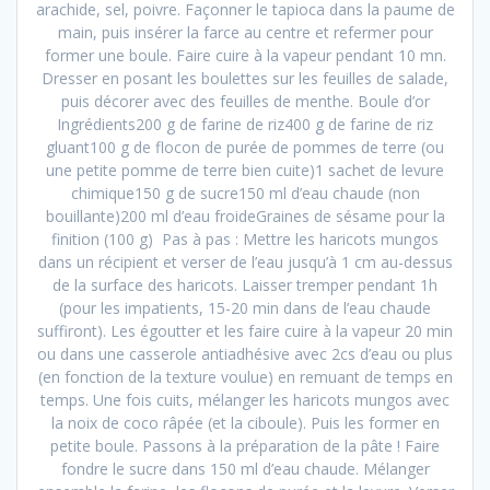
arachide, sel, poivre. Façonner le tapioca dans la paume de
main, puis insérer la farce au centre et refermer pour
former une boule. Faire cuire à la vapeur pendant 10 mn.
Dresser en posant les boulettes sur les feuilles de salade,
puis décorer avec des feuilles de menthe. Boule d’or
Ingrédients200 g de farine de riz400 g de farine de riz
gluant100 g de flocon de purée de pommes de terre (ou
une petite pomme de terre bien cuite)1 sachet de levure
chimique150 g de sucre150 ml d’eau chaude (non
bouillante)200 ml d’eau froideGraines de sésame pour la
finition (100 g) Pas à pas : Mettre les haricots mungos
dans un récipient et verser de l’eau jusqu’à 1 cm au-dessus
de la surface des haricots. Laisser tremper pendant 1h
(pour les impatients, 15-20 min dans de l’eau chaude
suffiront). Les égoutter et les faire cuire à la vapeur 20 min
ou dans une casserole antiadhésive avec 2cs d’eau ou plus
(en fonction de la texture voulue) en remuant de temps en
temps. Une fois cuits, mélanger les haricots mungos avec
la noix de coco râpée (et la ciboule). Puis les former en
petite boule. Passons à la préparation de la pâte ! Faire
fondre le sucre dans 150 ml d’eau chaude. Mélanger