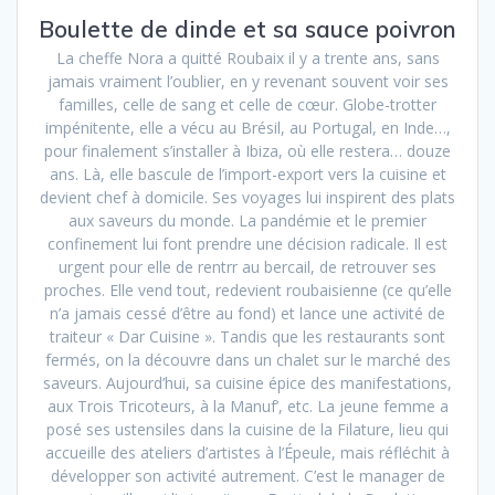
Boulette de dinde et sa sauce poivron
La cheffe Nora a quitté Roubaix il y a trente ans, sans
jamais vraiment l’oublier, en y revenant souvent voir ses
familles, celle de sang et celle de cœur. Globe-trotter
impénitente, elle a vécu au Brésil, au Portugal, en Inde…,
pour finalement s’installer à Ibiza, où elle restera… douze
ans. Là, elle bascule de l’import-export vers la cuisine et
devient chef à domicile. Ses voyages lui inspirent des plats
aux saveurs du monde. La pandémie et le premier
confinement lui font prendre une décision radicale. Il est
urgent pour elle de rentrr au bercail, de retrouver ses
proches. Elle vend tout, redevient roubaisienne (ce qu’elle
n’a jamais cessé d’être au fond) et lance une activité de
traiteur « Dar Cuisine ». Tandis que les restaurants sont
fermés, on la découvre dans un chalet sur le marché des
saveurs. Aujourd’hui, sa cuisine épice des manifestations,
aux Trois Tricoteurs, à la Manuf’, etc. La jeune femme a
posé ses ustensiles dans la cuisine de la Filature, lieu qui
accueille des ateliers d’artistes à l’Épeule, mais réfléchit à
développer son activité autrement. C’est le manager de