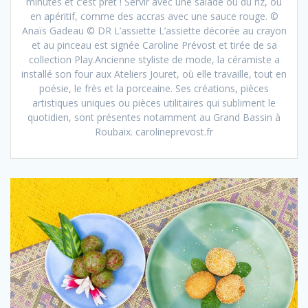
minutes et c’est prêt ! Servir avec une salade ou du riz, ou
en apéritif, comme des accras avec une sauce rouge. ©
Anaïs Gadeau © DR L’assiette L’assiette décorée au crayon
et au pinceau est signée Caroline Prévost et tirée de sa
collection Play.Ancienne styliste de mode, la céramiste a
installé son four aux Ateliers Jouret, où elle travaille, tout en
poésie, le frès et la porceaine. Ses créations, pièces
artistiques uniques ou pièces utilitaires qui subliment le
quotidien, sont présentes notamment au Grand Bassin à
Roubaix. carolineprevost.fr