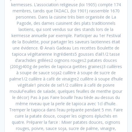
kermesses. L’association religieuse (loi 1905) compte 174
membres, tandis que l’ADACL (loi 1901) rassemble 1670
personnes. Dans la cuisine très bien organisée de La
Pagode, des dames cuisinent des plats traditionnels
laotiens, qui sont vendus sur des stands lors de la
kermesse annuelle par exemple. Participer au 1er Festival
de la Boulette, pour partager les saveurs laotiennes était
une évidence. © Anaïs Gadeau Les recettes Boulette de
tapioca végétarienne Ingrédients5 gousses d’ail1/2 tasse
d’arachides grillées2 oignons rouges2 patates douces
(200g)400g de perles de tapioca (petites graines)3 cuillères
à soupe de sauce soja2 cuillère à soupe de sucre de
palme1/2 cuillère à café de vinaigre2 cuillère à soupe d’huile
végétale1 pincée de sel1/2 cuillère à café de poivre
mouluFeuilles de salade, quelques feuilles de menthe (pour
le décor) Pas à pas Faire bouillir l’eau tiède au-dessus du
même niveau que la perle de tapioca avec 1cl d’huile.
Tremper le tapioca dans l’eau préparée pendant 5 mn. Faire
cuire la patate douce, couper les oignons épluchés en
quatre. Préparer la farce : Mixer patates douces, oignons
rouges, poivre, sauce soja, sucre de palme, vinaigre,