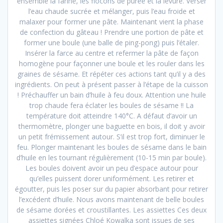
ensemble la farine, les flocons de purée et la levure. Verser
l’eau chaude sucrée et mélanger, puis l’eau froide et
malaxer pour former une pâte. Maintenant vient la phase
de confection du gâteau ! Prendre une portion de pâte et
former une boule (une balle de ping-pong) puis l’étaler.
Insérer la farce au centre et refermer la pâte de façon
homogène pour façonner une boule et les rouler dans les
graines de sésame. Et répéter ces actions tant qu’il y a des
ingrédients. On peut à présent passer à l’étape de la cuisson
! Préchauffer un bain d’huile à feu doux. Attention une huile
trop chaude fera éclater les boules de sésame !! La
température doit atteindre 140°C. A défaut d’avoir un
thermomètre, plonger une baguette en bois, il doit y avoir
un petit frémissement autour. S’il est trop fort, diminuer le
feu. Plonger maintenant les boules de sésame dans le bain
d’huile en les tournant régulièrement (10-15 min par boule).
Les boules doivent avoir un peu d’espace autour pour
qu’elles puissent dorer uniformément. Les retirer et
égoutter, puis les poser sur du papier absorbant pour retirer
l’excédent d’huile. Nous avons maintenant de belle boules
de sésame dorées et croustillantes. Les assiettes Ces deux
assiettes signées Chloé Kowalka sont issues de ses