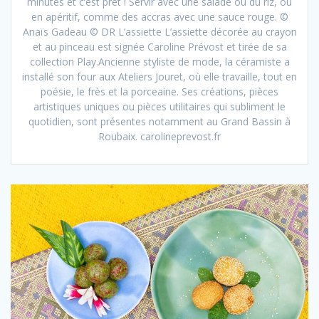
minutes et c’est prêt ! Servir avec une salade ou du riz, ou
en apéritif, comme des accras avec une sauce rouge. ©
Anaïs Gadeau © DR L’assiette L’assiette décorée au crayon
et au pinceau est signée Caroline Prévost et tirée de sa
collection Play.Ancienne styliste de mode, la céramiste a
installé son four aux Ateliers Jouret, où elle travaille, tout en
poésie, le frès et la porceaine. Ses créations, pièces
artistiques uniques ou pièces utilitaires qui subliment le
quotidien, sont présentes notamment au Grand Bassin à
Roubaix. carolineprevost.fr