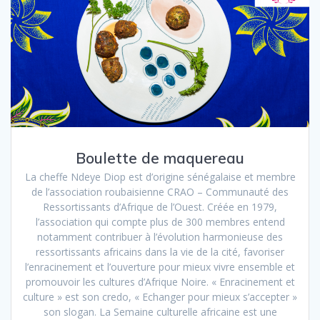
Boulette de maquereau
La cheffe Ndeye Diop est d’origine sénégalaise et membre
de l’association roubaisienne CRAO – Communauté des
Ressortissants d’Afrique de l’Ouest. Créée en 1979,
l’association qui compte plus de 300 membres entend
notamment contribuer à l’évolution harmonieuse des
ressortissants africains dans la vie de la cité, favoriser
l’enracinement et l’ouverture pour mieux vivre ensemble et
promouvoir les cultures d’Afrique Noire. « Enracinement et
culture » est son credo, « Echanger pour mieux s’accepter »
son slogan. La Semaine culturelle africaine est une