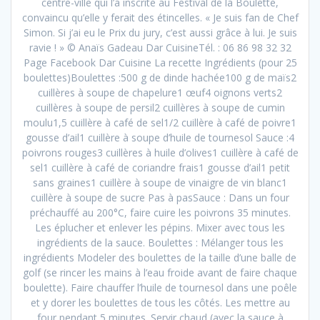
centre-ville qui l’a inscrite au Festival de la Boulette,
convaincu qu’elle y ferait des étincelles. « Je suis fan de Chef
Simon. Si j’ai eu le Prix du jury, c’est aussi grâce à lui. Je suis
ravie ! » © Anaïs Gadeau Dar CuisineTél. : 06 86 98 32 32
Page Facebook Dar Cuisine La recette Ingrédients (pour 25
boulettes)Boulettes :500 g de dinde hachée100 g de maïs2
cuillères à soupe de chapelure1 œuf4 oignons verts2
cuillères à soupe de persil2 cuillères à soupe de cumin
moulu1,5 cuillère à café de sel1/2 cuillère à café de poivre1
gousse d’ail1 cuillère à soupe d’huile de tournesol Sauce :4
poivrons rouges3 cuillères à huile d’olives1 cuillère à café de
sel1 cuillère à café de coriandre frais1 gousse d’ail1 petit
sans graines1 cuillère à soupe de vinaigre de vin blanc1
cuillère à soupe de sucre Pas à pasSauce : Dans un four
préchauffé au 200°C, faire cuire les poivrons 35 minutes.
Les éplucher et enlever les pépins. Mixer avec tous les
ingrédients de la sauce. Boulettes : Mélanger tous les
ingrédients Modeler des boulettes de la taille d’une balle de
golf (se rincer les mains à l’eau froide avant de faire chaque
boulette). Faire chauffer l’huile de tournesol dans une poêle
et y dorer les boulettes de tous les côtés. Les mettre au
four pendant 5 minutes. Servir chaud (avec la sauce à