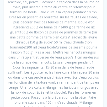
arachide, sel, poivre. Façonner le tapioca dans la paume de
main, puis insérer la farce au centre et refermer pour
former une boule. Faire cuire à la vapeur pendant 10 mn.
Dresser en posant les boulettes sur les feuilles de salade,
puis décorer avec des feuilles de menthe. Boule d’or
Ingrédients200 g de farine de riz400 g de farine de riz
gluant100 g de flocon de purée de pommes de terre (ou
une petite pomme de terre bien cuite)1 sachet de levure
chimique150 g de sucre150 ml d’eau chaude (non
bouillante)200 ml d’eau froideGraines de sésame pour la
finition (100 g) Pas à pas : Mettre les haricots mungos
dans un récipient et verser de l’eau jusqu’à 1 cm au-dessus
de la surface des haricots. Laisser tremper pendant 1h
(pour les impatients, 15-20 min dans de l’eau chaude
suffiront). Les égoutter et les faire cuire à la vapeur 20 min
ou dans une casserole antiadhésive avec 2cs d’eau ou plus
(en fonction de la texture voulue) en remuant de temps en
temps. Une fois cuits, mélanger les haricots mungos avec
la noix de coco râpée (et la ciboule). Puis les former en
petite boule. Passons à la préparation de la pâte ! Faire
fondre le sucre dans 150 ml d’eau chaude. Mélanger