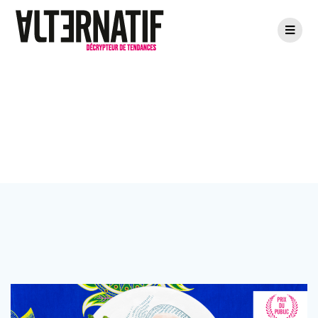
Passer
au
contenu
Étiquette :
festival