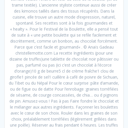
trame textile). L’ancienne styliste continue aussi de créer
des kimonos taillés dans des tissus récupérés. Dans la
cuisine, elle trouve un autre mode d’expression, naturel,
spontané. Ses recettes sont à la fois gourmandes et
« healty ». Pour le Festival de la Boulette, elle a pensé tout
de suite à « une petite boulette qui se refile facilement et
discrètement, comme un bonbon, au chocolat forcément.
Parce que c’est facile et gourmand« . © Anaïs Gadeau
christellemotte.com La recette Ingrédients (pour une
dizaine de truffes)une tablette de chocolat noir pâtissier ou
pas, parfumé ou pas (ici c’est un chocolat à l’écorce
d’orange)10 g de beurre5 cl de crème fraîche1 clou de
girofle1 pincée de sel1 cuillère à café de poivre de Sichuan,
du Tibet ou du Népal Pour le cœur surprise :pâte d’amande,
ou de figue ou de datte Pour l’enrobage :graines torréfiées
de sésame, de courge concassées, de chia… ou d pignons
de pin. Amusez-vous ! Pas à pas Faire fondre le chocolat et
le mélanger aux autres ingrédients. Façonner les boulettes
avec le cœur de son choix. Rouler dans les graines de son
choix, préalablement torréfiées (légèrement grillées dans
une poêle). Réserver au frais pendant 6 heures. Les truffes