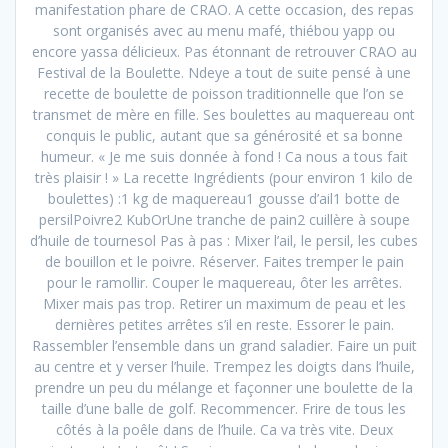
manifestation phare de CRAO. A cette occasion, des repas
sont organisés avec au menu mafé, thiébou yapp ou
encore yassa délicieux. Pas étonnant de retrouver CRAO au
Festival de la Boulette. Ndeye a tout de suite pensé à une
recette de boulette de poisson traditionnelle que l’on se
transmet de mère en fille. Ses boulettes au maquereau ont
conquis le public, autant que sa générosité et sa bonne
humeur. « Je me suis donnée à fond ! Ca nous a tous fait
très plaisir ! » La recette Ingrédients (pour environ 1 kilo de
boulettes) :1 kg de maquereau1 gousse d’ail1 botte de
persilPoivre2 KubOrUne tranche de pain2 cuillère à soupe
d’huile de tournesol Pas à pas : Mixer l’ail, le persil, les cubes
de bouillon et le poivre. Réserver. Faites tremper le pain
pour le ramollir. Couper le maquereau, ôter les arrêtes.
Mixer mais pas trop. Retirer un maximum de peau et les
dernières petites arrêtes s’il en reste. Essorer le pain.
Rassembler l’ensemble dans un grand saladier. Faire un puit
au centre et y verser l’huile. Trempez les doigts dans l’huile,
prendre un peu du mélange et façonner une boulette de la
taille d’une balle de golf. Recommencer. Frire de tous les
côtés à la poêle dans de l’huile. Ca va très vite. Deux