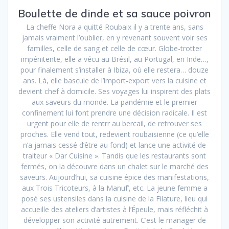
Boulette de dinde et sa sauce poivron
La cheffe Nora a quitté Roubaix il y a trente ans, sans
jamais vraiment l’oublier, en y revenant souvent voir ses
familles, celle de sang et celle de cœur. Globe-trotter
impénitente, elle a vécu au Brésil, au Portugal, en Inde…,
pour finalement s’installer à Ibiza, où elle restera… douze
ans. Là, elle bascule de l’import-export vers la cuisine et
devient chef à domicile. Ses voyages lui inspirent des plats
aux saveurs du monde. La pandémie et le premier
confinement lui font prendre une décision radicale. Il est
urgent pour elle de rentrr au bercail, de retrouver ses
proches. Elle vend tout, redevient roubaisienne (ce qu’elle
n’a jamais cessé d’être au fond) et lance une activité de
traiteur « Dar Cuisine ». Tandis que les restaurants sont
fermés, on la découvre dans un chalet sur le marché des
saveurs. Aujourd’hui, sa cuisine épice des manifestations,
aux Trois Tricoteurs, à la Manuf’, etc. La jeune femme a
posé ses ustensiles dans la cuisine de la Filature, lieu qui
accueille des ateliers d’artistes à l’Épeule, mais réfléchit à
développer son activité autrement. C’est le manager de