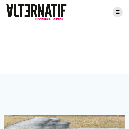
Passer
au
contenu
Étiquette :
expo