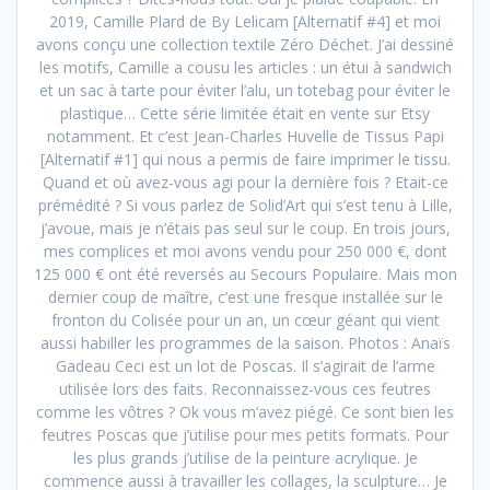
2019, Camille Plard de By Lelicam [Alternatif #4] et moi
avons conçu une collection textile Zéro Déchet. J’ai dessiné
les motifs, Camille a cousu les articles : un étui à sandwich
et un sac à tarte pour éviter l’alu, un totebag pour éviter le
plastique… Cette série limitée était en vente sur Etsy
notamment. Et c’est Jean-Charles Huvelle de Tissus Papi
[Alternatif #1] qui nous a permis de faire imprimer le tissu.
Quand et où avez-vous agi pour la dernière fois ? Etait-ce
prémédité ? Si vous parlez de Solid’Art qui s’est tenu à Lille,
j’avoue, mais je n’étais pas seul sur le coup. En trois jours,
mes complices et moi avons vendu pour 250 000 €, dont
125 000 € ont été reversés au Secours Populaire. Mais mon
dernier coup de maître, c’est une fresque installée sur le
fronton du Colisée pour un an, un cœur géant qui vient
aussi habiller les programmes de la saison. Photos : Anaïs
Gadeau Ceci est un lot de Poscas. Il s’agirait de l’arme
utilisée lors des faits. Reconnaissez-vous ces feutres
comme les vôtres ? Ok vous m’avez piégé. Ce sont bien les
feutres Poscas que j’utilise pour mes petits formats. Pour
les plus grands j’utilise de la peinture acrylique. Je
commence aussi à travailler les collages, la sculpture… Je