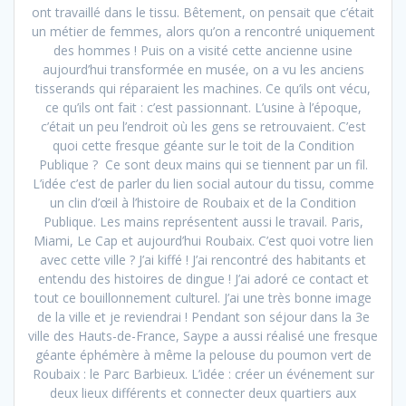
ont travaillé dans le tissu. Bêtement, on pensait que c’était
un métier de femmes, alors qu’on a rencontré uniquement
des hommes ! Puis on a visité cette ancienne usine
aujourd’hui transformée en musée, on a vu les anciens
tisserands qui réparaient les machines. Ce qu’ils ont vécu,
ce qu’ils ont fait : c’est passionnant. L’usine à l’époque,
c’était un peu l’endroit où les gens se retrouvaient. C’est
quoi cette fresque géante sur le toit de la Condition
Publique ? Ce sont deux mains qui se tiennent par un fil.
L’idée c’est de parler du lien social autour du tissu, comme
un clin d’œil à l’histoire de Roubaix et de la Condition
Publique. Les mains représentent aussi le travail. Paris,
Miami, Le Cap et aujourd’hui Roubaix. C’est quoi votre lien
avec cette ville ? J’ai kiffé ! J’ai rencontré des habitants et
entendu des histoires de dingue ! J’ai adoré ce contact et
tout ce bouillonnement culturel. J’ai une très bonne image
de la ville et je reviendrai ! Pendant son séjour dans la 3e
ville des Hauts-de-France, Saype a aussi réalisé une fresque
géante éphémère à même la pelouse du poumon vert de
Roubaix : le Parc Barbieux. L’idée : créer un événement sur
deux lieux différents et connecter deux quartiers aux