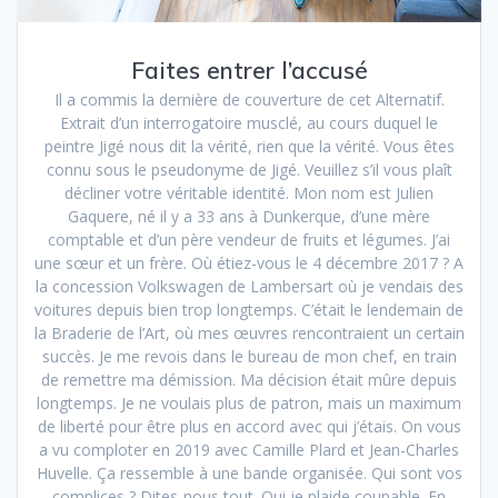
Faites entrer l’accusé
Il a commis la dernière de couverture de cet Alternatif.
Extrait d’un interrogatoire musclé, au cours duquel le
peintre Jigé nous dit la vérité, rien que la vérité. Vous êtes
connu sous le pseudonyme de Jigé. Veuillez s’il vous plaît
décliner votre véritable identité. Mon nom est Julien
Gaquere, né il y a 33 ans à Dunkerque, d’une mère
comptable et d’un père vendeur de fruits et légumes. J’ai
une sœur et un frère. Où étiez-vous le 4 décembre 2017 ? A
la concession Volkswagen de Lambersart où je vendais des
voitures depuis bien trop longtemps. C’était le lendemain de
la Braderie de l’Art, où mes œuvres rencontraient un certain
succès. Je me revois dans le bureau de mon chef, en train
de remettre ma démission. Ma décision était mûre depuis
longtemps. Je ne voulais plus de patron, mais un maximum
de liberté pour être plus en accord avec qui j’étais. On vous
a vu comploter en 2019 avec Camille Plard et Jean-Charles
Huvelle. Ça ressemble à une bande organisée. Qui sont vos
complices ? Dites-nous tout. Oui je plaide coupable. En