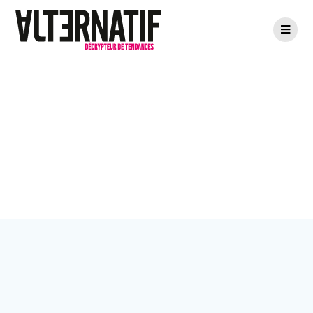
Passer
au
contenu
Étiquette :
cultures urbaines