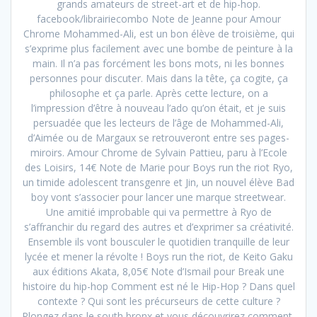
grands amateurs de street-art et de hip-hop.
facebook/librairiecombo Note de Jeanne pour Amour
Chrome Mohammed-Ali, est un bon élève de troisième, qui
s’exprime plus facilement avec une bombe de peinture à la
main. Il n’a pas forcément les bons mots, ni les bonnes
personnes pour discuter. Mais dans la tête, ça cogite, ça
philosophe et ça parle. Après cette lecture, on a
l’impression d’être à nouveau l’ado qu’on était, et je suis
persuadée que les lecteurs de l’âge de Mohammed-Ali,
d’Aimée ou de Margaux se retrouveront entre ses pages-
miroirs. Amour Chrome de Sylvain Pattieu, paru à l’Ecole
des Loisirs, 14€ Note de Marie pour Boys run the riot Ryo,
un timide adolescent transgenre et Jin, un nouvel élève Bad
boy vont s’associer pour lancer une marque streetwear.
Une amitié improbable qui va permettre à Ryo de
s’affranchir du regard des autres et d’exprimer sa créativité.
Ensemble ils vont bousculer le quotidien tranquille de leur
lycée et mener la révolte ! Boys run the riot, de Keito Gaku
aux éditions Akata, 8,05€ Note d’Ismail pour Break une
histoire du hip-hop Comment est né le Hip-Hop ? Dans quel
contexte ? Qui sont les précurseurs de cette culture ?
Plongez dans le south bronx et vous découvrirez comment,