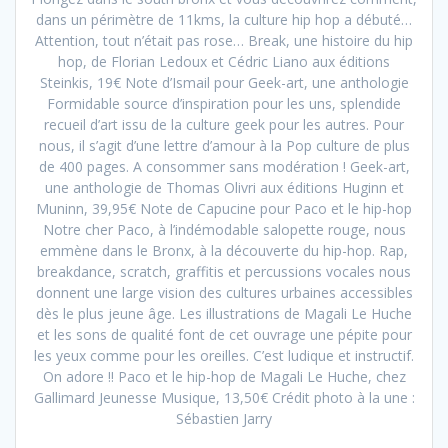
dans un périmètre de 11kms, la culture hip hop a débuté…
Attention, tout n’était pas rose… Break, une histoire du hip
hop, de Florian Ledoux et Cédric Liano aux éditions
Steinkis, 19€ Note d’Ismail pour Geek-art, une anthologie
Formidable source d’inspiration pour les uns, splendide
recueil d’art issu de la culture geek pour les autres. Pour
nous, il s’agit d’une lettre d’amour à la Pop culture de plus
de 400 pages. A consommer sans modération ! Geek-art,
une anthologie de Thomas Olivri aux éditions Huginn et
Muninn, 39,95€ Note de Capucine pour Paco et le hip-hop
Notre cher Paco, à l’indémodable salopette rouge, nous
emmène dans le Bronx, à la découverte du hip-hop. Rap,
breakdance, scratch, graffitis et percussions vocales nous
donnent une large vision des cultures urbaines accessibles
dès le plus jeune âge. Les illustrations de Magali Le Huche
et les sons de qualité font de cet ouvrage une pépite pour
les yeux comme pour les oreilles. C’est ludique et instructif.
On adore !! Paco et le hip-hop de Magali Le Huche, chez
Gallimard Jeunesse Musique, 13,50€ Crédit photo à la une :
Sébastien Jarry