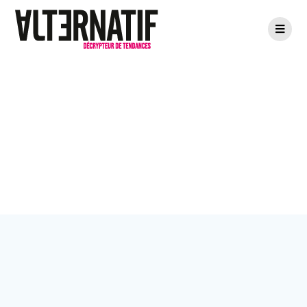
Passer
au
contenu
Étiquette :
Créateur