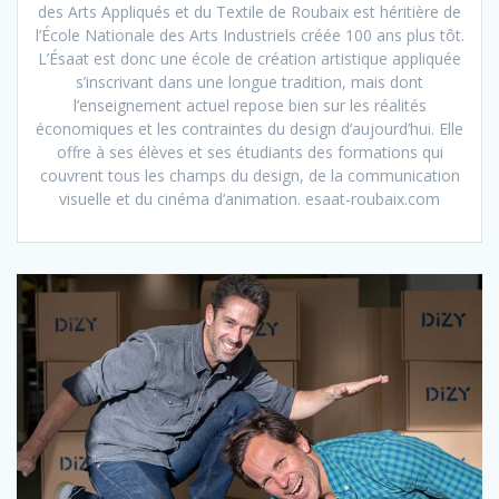
des Arts Appliqués et du Textile de Roubaix est héritière de
l’École Nationale des Arts Industriels créée 100 ans plus tôt.
L’Ésaat est donc une école de création artistique appliquée
s’inscrivant dans une longue tradition, mais dont
l’enseignement actuel repose bien sur les réalités
économiques et les contraintes du design d’aujourd’hui. Elle
offre à ses élèves et ses étudiants des formations qui
couvrent tous les champs du design, de la communication
visuelle et du cinéma d’animation. esaat-roubaix.com