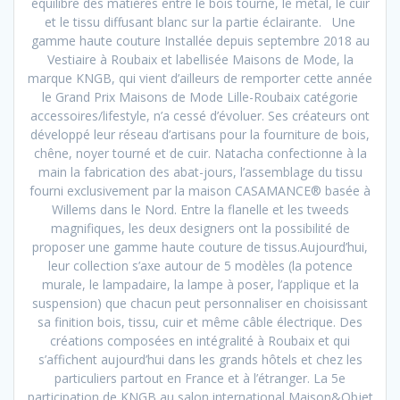
équilibre des matières entre le bois tourné, le métal, le cuir
et le tissu diffusant blanc sur la partie éclairante. Une
gamme haute couture Installée depuis septembre 2018 au
Vestiaire à Roubaix et labellisée Maisons de Mode, la
marque KNGB, qui vient d’ailleurs de remporter cette année
le Grand Prix Maisons de Mode Lille-Roubaix catégorie
accessoires/lifestyle, n’a cessé d’évoluer. Ses créateurs ont
développé leur réseau d’artisans pour la fourniture de bois,
chêne, noyer tourné et de cuir. Natacha confectionne à la
main la fabrication des abat-jours, l’assemblage du tissu
fourni exclusivement par la maison CASAMANCE® basée à
Willems dans le Nord. Entre la flanelle et les tweeds
magnifiques, les deux designers ont la possibilité de
proposer une gamme haute couture de tissus.Aujourd’hui,
leur collection s’axe autour de 5 modèles (la potence
murale, le lampadaire, la lampe à poser, l’applique et la
suspension) que chacun peut personnaliser en choisissant
sa finition bois, tissu, cuir et même câble électrique. Des
créations composées en intégralité à Roubaix et qui
s’affichent aujourd’hui dans les grands hôtels et chez les
particuliers partout en France et à l’étranger. La 5e
participation de KNGB au salon international Maison&Objet