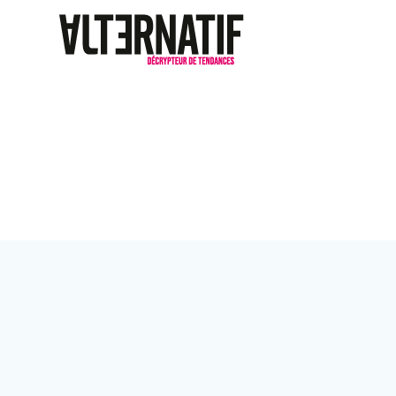
Passer
au
contenu
Étiquette :
app