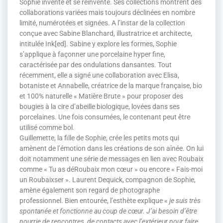
Sophie invente et se réinvente. Ses collections montrent des
collaborations variées mais toujours déclinées en nombre
limité, numérotées et signées. A l’instar de la collection
conçue avec Sabine Blanchard, illustratrice et architecte,
intitulée Ink[ed]. Sabine y explore les formes, Sophie
s’applique à façonner une porcelaine hyper fine,
caractérisée par des ondulations dansantes. Tout
récemment, elle a signé une collaboration avec Elisa,
botaniste et Annabelle, créatrice de la marque française, bio
et 100% naturelle « Matière Brute » pour proposer des
bougies à la cire d’abeille biologique, lovées dans ses
porcelaines. Une fois consumées, le contenant peut être
utilisé comme bol.
Guillemette, la fille de Sophie, crée les petits mots qui
amènent de l’émotion dans les créations de son aînée. On lui
doit notamment une série de messages en lien avec Roubaix
comme « Tu as déRoubaix mon cœur » ou encore « Fais-moi
un Roubaixser ». Laurent Dequick, compagnon de Sophie,
amène également son regard de photographe
professionnel. Bien entourée, l’esthète explique «
je suis très
spontanée et fonctionne au coup de cœur. J’ai besoin d’être
nourrie de rencontres, de contacts avec l’extérieur pour faire