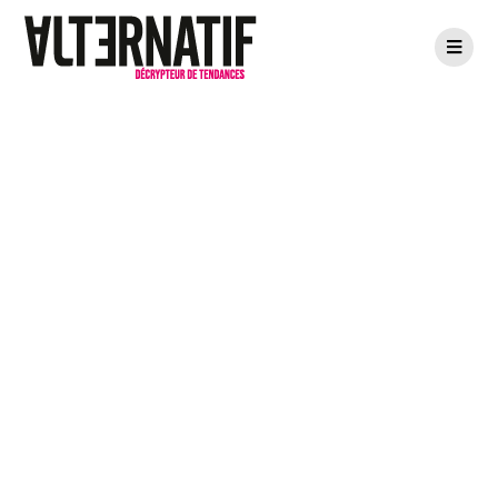
Sophie Masson
Porcelaine,
variation autour
d’une grande
finesse​