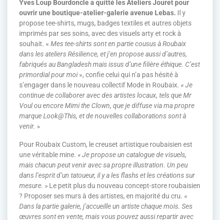
Yves Loup Bourdoncle a quitté les Ateliers Jouret pour
ouvrir une boutique-atelier-galerie avenue Lebas.
Il y
propose tee-shirts, mugs, badges textiles et autres objets
imprimés par ses soins, avec des visuels arty et rock à
souhait. «
Mes tee-shirts sont en partie cousus à Roubaix
dans les ateliers Résilience, et j’en propose aussi d’autres,
fabriqués au Bangladesh mais issus d’une filière éthique. C’est
primordial pour moi
», confie celui qui n’a pas hésité à
s’engager dans le nouveau collectif Mode in Roubaix.
« Je
continue de collaborer avec des artistes locaux, tels que Mr
Voul ou encore Mimi the Clown, que je diffuse via ma propre
marque Look@This, et de nouvelles collaborations sont à
venir.
»
Pour Roubaix Custom, le creuset artistique roubaisien est
une véritable mine.
« Je propose un catalogue de visuels,
mais chacun peut venir avec sa propre illustration. Un peu
dans l’esprit d’un tatoueur, il y a les flashs et les créations sur
mesure. »
Le petit plus du nouveau concept-store roubaisien
? Proposer ses murs à des artistes, en majorité du cru.
«
Dans la partie galerie, j’accueille un artiste chaque mois. Ses
œuvres sont en vente, mais vous pouvez aussi repartir avec