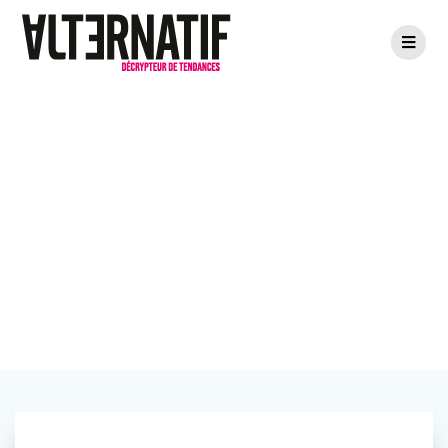
Roubaix Custom
imprime sa
marque