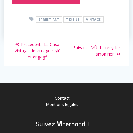
STREET-ART
TEXTILE
VINTAGE
Précédent :
La Casa
Suivant :
MÜLL : recycler
Vintage : le vintage stylé
sinon rien
et engagé
Contact
Mentions légales
Suivez ∀lternatif !