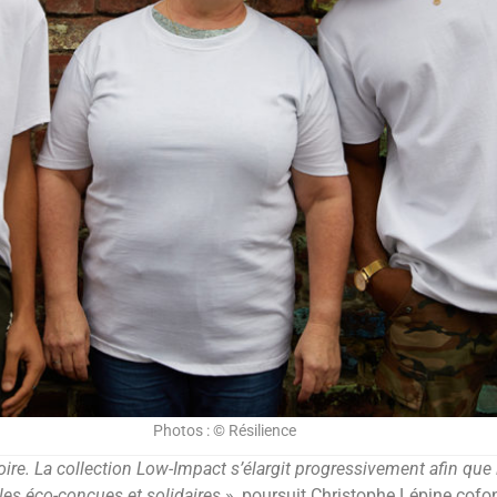
Photos : © Résilience
stoire. La collection Low-Impact s’élargit progressivement afin qu
les éco-conçues et solidaires
», poursuit Christophe Lépine cofon