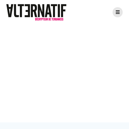
La Porte Rouge :
Quatre bonnes
raisons d’y
séjourner