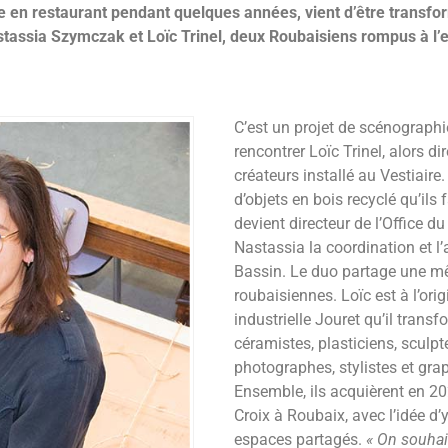
 en restaurant pendant quelques années, vient d’être transfor
astassia Szymczak et Loïc Trinel, deux Roubaisiens rompus à l’e
C’est un projet de scénographie
rencontrer Loïc Trinel, alors d
créateurs installé au Vestiaire
d’objets en bois recyclé qu’ils
devient directeur de l’Office d
Nastassia la coordination et 
Bassin. Le duo partage une m
roubaisiennes. Loïc est à l’ori
industrielle Jouret qu’il trans
céramistes, plasticiens, sculpte
photographes, stylistes et gra
Ensemble, ils acquièrent en 20
Croix à Roubaix, avec l’idée d’y 
espaces partagés.
« On souhait