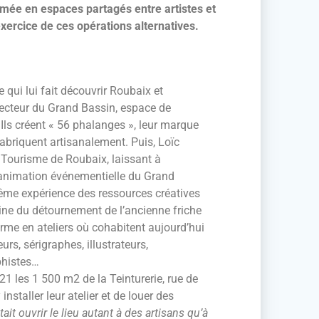
mée en espaces partagés entre artistes et
xercice de ces opérations alternatives.
 qui lui fait découvrir Roubaix et
irecteur du Grand Bassin, espace de
. Ils créent « 56 phalanges », leur marque
 fabriquent artisanalement. Puis, Loïc
u Tourisme de Roubaix, laissant à
l’animation événementielle du Grand
ême expérience des ressources créatives
gine du détournement de l’ancienne friche
forme en ateliers où cohabitent aujourd’hui
urs, sérigraphes, illustrateurs,
phistes…
21 les 1 500 m2 de la Teinturerie, rue de
installer leur atelier et de louer des
ait ouvrir le lieu autant à des artisans qu’à