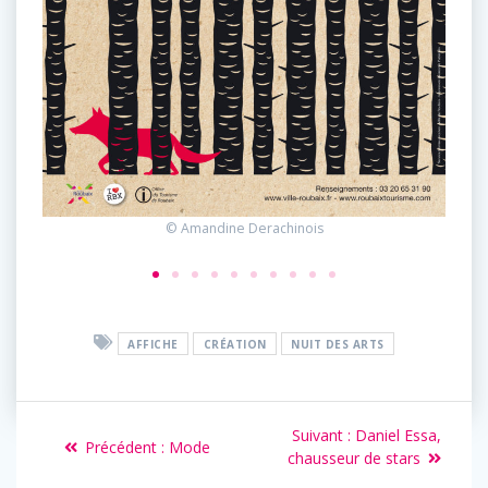
© Amandine Derachinois
AFFICHE
CRÉATION
NUIT DES ARTS
Suivant :
Daniel Essa,
Précédent :
Mode
chausseur de stars