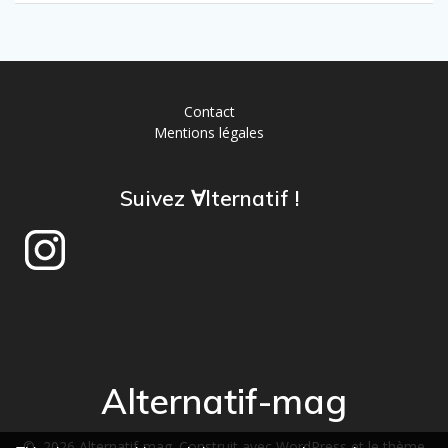
Contact
Mentions légales
Suivez ∀lternatif !
Alternatif-mag
© 2026 Alternatif-mag. Construit avec WordPress et le
thème