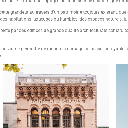
France de 1911 marque l’apogée de la puissance économique rou
 cette grandeur au travers d’un patrimoine toujours existant, que 
x, des habitations luxueuses ou humbles, des espaces naturels, j
plété par des édifices de grande qualité architecturale constru
anche va me permettre de raconter en image ce passé incroyable
x.