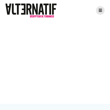
Passer
au
contenu
Données
personnelles –
Formulaire
contact