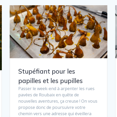
Stupéfiant pour les
papilles et les pupilles
Passer le week-end à arpenter les rues
pavées de Roubaix en quête de
nouvelles aventures, ça creuse ! On vous
propose donc de poursuivre votre
chemin vers une adresse qui éveillera