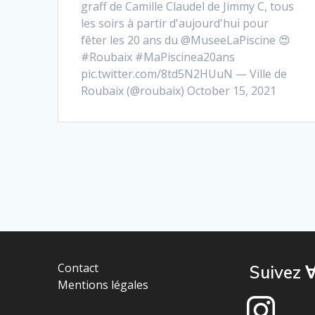
graff de Camille Claudel de Jimmy C, tous
les soirs à partir d'aujourd'hui pour
fêter les 20 ans du @MuseeLaPiscine 😍
#Roubaix #MaPiscinea20ans
pic.twitter.com/8td5N2HUuN — Ville de
Roubaix (@roubaix) October 15, 2021
Contact
Suivez ∀
Mentions légales