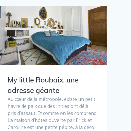
My little Roubaix, une
adresse géante
Au cœur de la métropole, existe un petit
havre de paix que des initiés ont déjà
pris d’assaut. Et comme on les comprend.
La maison d’hôtes ouverte par Erick et
Caroline est une petite pépite, à la déco