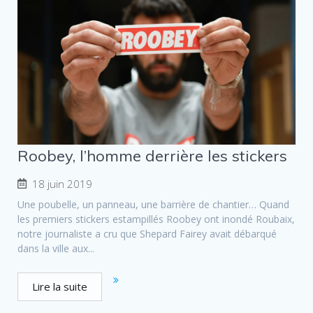
Roobey, l’homme derrière les stickers
18 juin 2019
Une poubelle, un panneau, une barrière de chantier… Quand
les premiers stickers estampillés Roobey ont inondé Roubaix,
notre journaliste a cru que Shepard Fairey avait débarqué
dans la ville aux...
Lire la suite