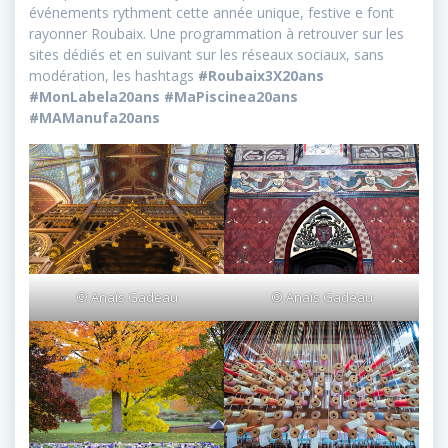
événements rythment cette année unique, festive e font
rayonner Roubaix. Une programmation à retrouver sur les
sites dédiés et en suivant sur les réseaux sociaux, sans
modération, les hashtags
#Roubaix3X20ans
#MonLabela20ans #MaPiscinea20ans
#MAManufa20ans
© Anaïs Gadeau
© Anaïs Gadeau