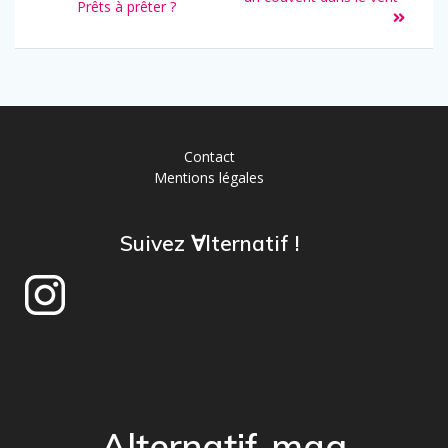
de
précédent
Prêts à prêter ?
:
:
l’article
Contact
Mentions légales
Suivez ∀lternatif !
Alternatif-mag