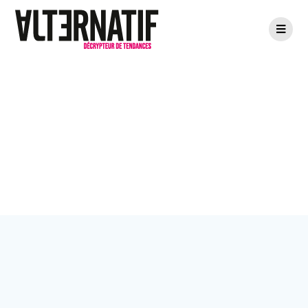
Passer
au
contenu
Jour :
29 mars
2026