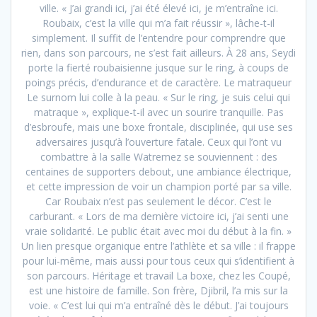
ville. « J’ai grandi ici, j’ai été élevé ici, je m’entraîne ici.
Roubaix, c’est la ville qui m’a fait réussir », lâche-t-il
simplement. Il suffit de l’entendre pour comprendre que
rien, dans son parcours, ne s’est fait ailleurs. À 28 ans, Seydi
porte la fierté roubaisienne jusque sur le ring, à coups de
poings précis, d’endurance et de caractère. Le matraqueur
Le surnom lui colle à la peau. « Sur le ring, je suis celui qui
matraque », explique-t-il avec un sourire tranquille. Pas
d’esbroufe, mais une boxe frontale, disciplinée, qui use ses
adversaires jusqu’à l’ouverture fatale. Ceux qui l’ont vu
combattre à la salle Watremez se souviennent : des
centaines de supporters debout, une ambiance électrique,
et cette impression de voir un champion porté par sa ville.
Car Roubaix n’est pas seulement le décor. C’est le
carburant. « Lors de ma dernière victoire ici, j’ai senti une
vraie solidarité. Le public était avec moi du début à la fin. »
Un lien presque organique entre l’athlète et sa ville : il frappe
pour lui-même, mais aussi pour tous ceux qui s’identifient à
son parcours. Héritage et travail La boxe, chez les Coupé,
est une histoire de famille. Son frère, Djibril, l’a mis sur la
voie. « C’est lui qui m’a entraîné dès le début. J’ai toujours