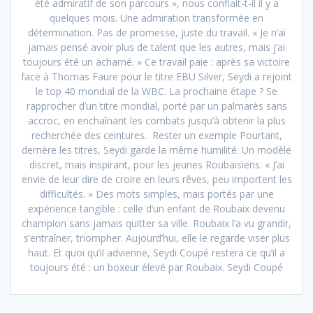
été admiratif de son parcours », nous confiait-t-il il y a
quelques mois. Une admiration transformée en
détermination. Pas de promesse, juste du travail. « Je n’ai
jamais pensé avoir plus de talent que les autres, mais j’ai
toujours été un acharné. » Ce travail paie : après sa victoire
face à Thomas Faure pour le titre EBU Silver, Seydi a rejoint
le top 40 mondial de la WBC. La prochaine étape ? Se
rapprocher d’un titre mondial, porté par un palmarès sans
accroc, en enchaînant les combats jusqu’à obtenir la plus
recherchée des ceintures. Rester un exemple Pourtant,
derrière les titres, Seydi garde la même humilité. Un modèle
discret, mais inspirant, pour les jeunes Roubaisiens. « J’ai
envie de leur dire de croire en leurs rêves, peu importent les
difficultés. » Des mots simples, mais portés par une
expérience tangible : celle d’un enfant de Roubaix devenu
champion sans jamais quitter sa ville. Roubaix l’a vu grandir,
s’entraîner, triompher. Aujourd’hui, elle le regarde viser plus
haut. Et quoi qu’il advienne, Seydi Coupé restera ce qu’il a
toujours été : un boxeur élevé par Roubaix. Seydi Coupé